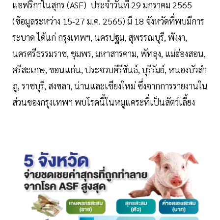
แอฟริกาในสุกร (ASF) ประจําวันที่ 29 มกราคม 2565
(ข้อมูลระหว่าง 15-27 ม.ค. 2565) มี 18 จังหวัดที่พบมีการ
ระบาด ได้แก่ กรุงเทพฯ, นครปฐม, สุพรรณบุรี, พังงา,
นครศรีธรรมราช, ชุมพร, มหาสารคาม, พัทลุง, แม่ฮ่องสอน,
ศรีสะเกษ, ขอนแก่น, ประจวบคีรีขันธ์, บุรีรัมย์, หนองบัวลํา
ภู, ราชบุรี, สงขลา, น่านและเชียงใหม่ ซึ่งจากการรายงานใน
ส่วนของกรุงเทพฯ พบโรคนี้ในหมูแคระที่เป็นสัตว์เลี้ยง