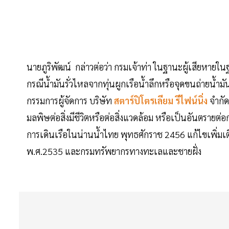
นายภูริพัฒน์ กล่าวต่อว่า กรมเจ้าท่า ในฐานะผู้เสียหาย
กรณีน้ำมันรั่วไหลจากทุ่นผูกเรือน้ำลึกหรือจุดขนถ่ายน้ำม
กรรมการผู้จัดการ บริษัท
สตาร์ปิโตรเลียม รีไฟน์นิ่ง
จำกัด
มลพิษต่อสิ่งมีชีวิตหรือต่อสิ่งแวดล้อม หรือเป็นอันตราย
การเดินเรือในน่านน้ำไทย พุทธศักราช 2456 แก้ไขเพิ่มเ
พ.ศ.2535 และกรมทรัพยากรทางทะเลและชายฝั่ง