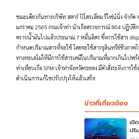
ขณะเดียวกันทางบริษัท สตาร์ ปิโตรเลียม รีไฟน์นิ่ง จำกัด 
มกราคม 2565 กรมเจ้าท่า นำเรือตรวจการณ์ 804 ปฏิบัติกา
คราบน้ำมันไปแล้วประมาณ 7 หมื่นลิตร ซึ่งการใช้สาร d
กำหนดปริมาณสารที่จะใช้ โดยจะใช้สารจุลินทรีย์ชีวภาพ
ทางทะเลไม่ให้มีการใช้สารเคมีในปริมาณที่มากเกินไปพร้อ
ท่าเทียบเรือ SPM เจ้าท่าจังหวัดระยอง มีคำสั่งระงับก
ดำเนินการแก้ไขปรับปรุงให้แล้วเสร็จ
ข่าวที่เกี่ยวข้อง
เปิ
ปริ
เลย
29 ม.