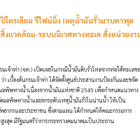
ิโตรเลียม รีไฟน์นิ่ง เหตุน้ำมันรั่วมาบตาพุด
สิ่งแวดล้อม-ระบบนิเวศทางทะเล สั่งหน่วยงา
 กรมเจ้าท่า (จท.) เปิดเผยในกรณีน้ำมันดิบรั่วไหลจากท่อใต้ทะเลข
่า เบื้องต้นกรมเจ้าท่า ได้จัดตั้งศูนย์ประสานงานป้องกันและขจัด
มลพิษทางน้ำเนื่องจากน้ำมันแห่งชาติ 2545 เพื่อกำหนดแนวทาง
มลพิษทางน้ำและยกระดับเหตุน้ำมันรั่วในน่านน้ำ ให้เป็น
อทรัพยากรและประชาชน ซึ่งตามแผน ได้กำหนดให้คณะกรรมการ
การสูงสุด มีรัฐมนตรีว่าการกระทรวงคมนาคมเป็นประธาน