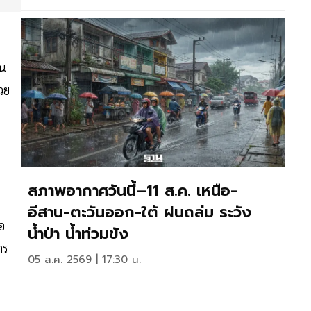
้น
วย
สภาพอากาศวันนี้–11 ส.ค. เหนือ-
อีสาน-ตะวันออก-ใต้ ฝนถล่ม ระวัง
อ
น้ำป่า น้ำท่วมขัง
าร
05 ส.ค. 2569 | 17:30 น.