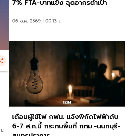
7% FTA-บาทแข็ง ฉุดอากรต่ำเป้า
06 ส.ค. 2569 | 00:13 น.
เตือนผู้ใช้ไฟ กฟน. แจ้งพิกัดไฟฟ้าดับ
6-7 ส.ค.นี้ กระทบพื้นที่ กทม.-นนทบุรี-
 น.
สมุทรปราการ