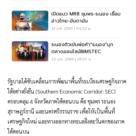
เปิดแนว MR8 ชุมพร-ระนอง เชื่อม
อ่าวไทย-อันดามัน
21 ม.ค. 2565 | 04:22 น.
ระนองติวเข้มพ่อค้า"ระนอง"บุก
ตลาดออนไลน์BIMSTEC
22 ม.ค. 2565 | 05:37 น.
รัฐบาลได้ขับเคลื่อนการพัฒนาพื้นที่ระเบียงเศรษฐกิจภาค
ใต้อย่างยั่งยืน (Southern Economic Corridor: SEC)
ครอบคลุม 4 จังหวัดภาคใต้ตอนบน คือ ชุมพร ระนอง
สุราษฎร์ธานี และนครศรีธรรมราช เพื่อให้เป็นพื้นที่
เศรษฐกิจใหม่ และทางออกทางทะเลฝั่งตะวันตกของภาค
ใต้ตอนบน