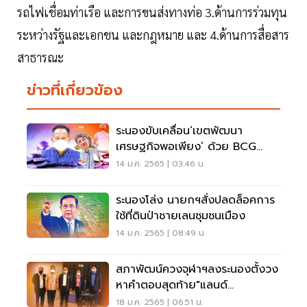
รถไฟเชื่อมท่าเรือ และการขนส่งทางท่อ 3.ด้านการร่วมทุน
ระหว่างรัฐและเอกชน และกฎหมาย และ 4.ด้านการสื่อสาร
สาธารณะ
ข่าวที่เกี่ยวข้อง
ระนองขับเคลื่อน‘เขตพัฒนา
เศรษฐกิจพอเพียง’ ด้วย BCG
Model
14 ม.ค. 2565 | 03:46 น.
ระนองโล่ง นายกฯสั่งปลดล็อคการ
ใช้ที่ดินป่าชายเลนชุมชนเมือง
14 ม.ค. 2565 | 08:49 น.
สภาพัฒน์ควงจุฬาฯลงระนองตั้งวง
หาคำตอบสุดท้าย"แลนด์
บริดจ์"ข้าม2ฝั่งทะเล
18 ม.ค. 2565 | 06:51 น.