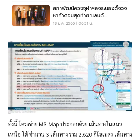
สภาพัฒน์ควงจุฬาฯลงระนองตั้งวง
หาคำตอบสุดท้าย"แลนด์
บริดจ์"ข้าม2ฝั่งทะเล
18 ม.ค. 2565 | 06:51 น.
ทั้งนี้ โครงข่าย MR-Map ประกอบด้วย เส้นทางในแนว
เหนือ-ใต้ จำนวน 3 เส้นทาง รวม 2,620 กิโลเมตร เส้นทาง