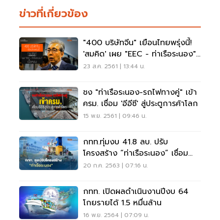
ข่าวที่เกี่ยวข้อง
"400 บริษัทจีน" เยือนไทยพรุ่งนี้!
'สมคิด' เผย "EEC - ท่าเรือระนอง"
เนื้อหอม
23 ส.ค. 2561 | 13:44 น.
ชง "ท่าเรือระนอง-รถไฟทางคู่" เข้า
ครม. เชื่อม 'อีอีซี' สู่ประตูการค้าโลก
15 พ.ย. 2561 | 09:46 น.
กทท.ทุ่มงบ 41.8 ลบ. ปรับ
โครงสร้าง “ท่าเรือระนอง” เชื่อม
กลุ่ม BIMSTEC
20 ก.ค. 2563 | 07:16 น.
กทท. เปิดผลดำเนินงานปีงบ 64
โกยรายได้ 1.5 หมื่นล้าน
16 พ.ย. 2564 | 07:09 น.