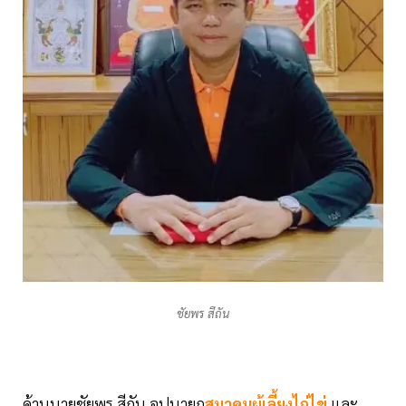
ชัยพร สีถัน
ด้านนายชัยพร สีถัน อุปนายก
สมาคมผู้เลี้ยงไก่ไข่
และ