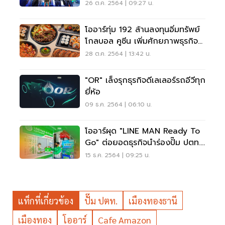
ดีเดย์ 1 พ.ย.
26 ต.ค. 2564 | 09:27 น.
โออาร์ทุ่ม 192 ล้านลงทุนอิ่มทรัพย์
โกลบอล คูซีน เพิ่มศักยภาพธุรกิจ
Non-Oil
28 ต.ค. 2564 | 13:42 น.
"OR" เล็งรุกธุรกิจดีเลเลอร์รถอีวีทุก
ยี่ห้อ
09 ธ.ค. 2564 | 06:10 น.
โออาร์ผุด "LINE MAN Ready To
Go" ต่อยอดธุรกิจนำร่องปั๊ม ปตท.
พัฒนาการขาออก
15 ธ.ค. 2564 | 09:25 น.
แท็กที่เกี่ยวข้อง
ปั๊ม ปตท.
เมืองทองธานี
เมืองทอง
โออาร์
Cafe Amazon