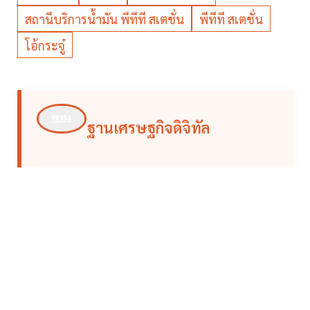
สถานีบริการน้ำมัน พีทีที สเตชั่น
พีทีที สเตชั่น
โอ้กระจู๋
ฐานเศรษฐกิจดิจิทัล