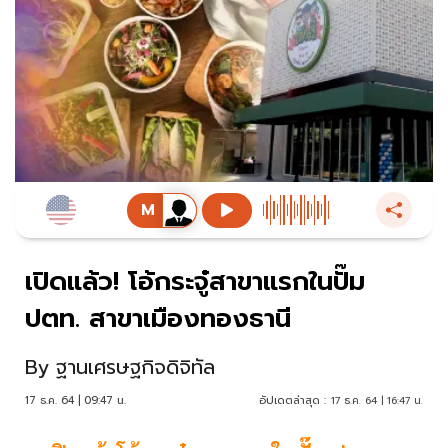
เปิดแล้ว! โอ้กระจู๋สาขาแรกในปั๊ม
ปตท. สาขาเมืองทองธานี
By
ฐานเศรษฐกิจดิจิทัล
17 ธ.ค. 64 | 09:47 น.
อัปเดตล่าสุด :
17 ธ.ค. 64 | 16:47 น.