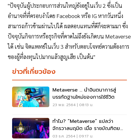
"ปัจจุบันผู้ประกอบการส่วนใหญ่ยังอยู่ในเว็บ 2 ซึ่งเป็น
อำนาจที่ที่ครอบงำโดย Facebook หรือ IG หากวันหนึ่ง
สามารถก้าวข้ามผ่านไปได้ ผลตอบแทนที่ดีก็จะตามมา ซึ่ง
ปัจจุบันกิจการหรือธุรกิจที่คาดไม่ถึงยังเกิดบน Metaverse
ได้ เช่น จิตแพทย์ในเว็บ 3 สำหรับตอบโจทย์ความต้องการ
ของผู้ที่ลงทุนไปมากแล้วสูญเสีย เป็นต้น"
ข่าวที่เกี่ยวข้อง
Metaverse … นำจินตนาการสู่
บรรทัดฐานใหม่ของการใช้ชีวิต
23 พ.ย. 2564 | 08:13 น.
ทำไม? “Metaverse” แปลว่า
จักรวาลนฤมิต เมื่อ ราชบัณฑิตย
สภา บัญญัติความหมายให้
03 ธ.ค. 2564 | 09:17 น.