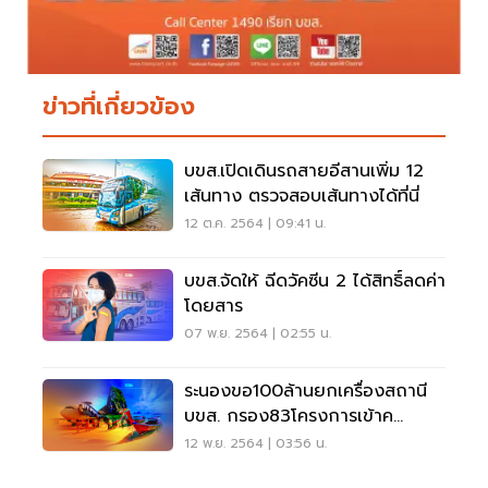
ข่าวที่เกี่ยวข้อง
บขส.เปิดเดินรถสายอีสานเพิ่ม 12
เส้นทาง ตรวจสอบเส้นทางได้ที่นี่
12 ต.ค. 2564 | 09:41 น.
บขส.จัดให้ ฉีดวัคซีน 2 ได้สิทธิ์ลดค่า
โดยสาร
07 พ.ย. 2564 | 02:55 น.
ระนองขอ100ล้านยกเครื่องสถานี
บขส. กรอง83โครงการเข้าค
รม.สัญจร“กระบี่”
12 พ.ย. 2564 | 03:56 น.