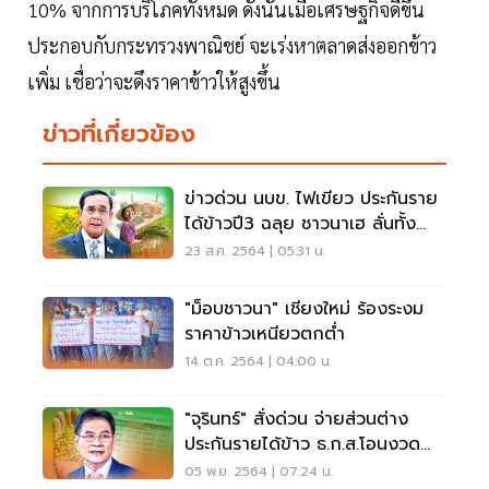
10% จากการบริโภคทั้งหมด ดังนั้นเมื่อเศรษฐกิจดีขึ้น
ประกอบกับกระทรวงพาณิชย์ จะเร่งหาตลาดส่งออกข้าว
เพิ่ม เชื่อว่าจะดึงราคาข้าวให้สูงขึ้น
ข่าวที่เกี่ยวข้อง
ข่าวด่วน นบข. ไฟเขียว ประกันราย
ได้ข้าวปี3 ฉลุย ชาวนาเฮ ลั่นทั้ง
ประเทศ
23 ส.ค. 2564 | 05:31 น.
"ม็อบชาวนา" เชียงใหม่ ร้องระงม
ราคาข้าวเหนียวตกต่ำ
14 ต.ค. 2564 | 04:00 น.
"จุรินทร์" สั่งด่วน จ่ายส่วนต่าง
ประกันรายได้ข้าว ธ.ก.ส.โอนงวด
แรก 9 พ.ย.นี้
05 พ.ย. 2564 | 07:24 น.