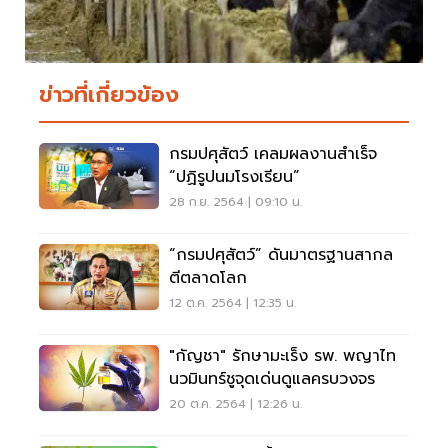
ข่าวที่เกี่ยวข้อง
กรมปศุสัตว์ เคลมผลงานสำเร็จ
“ปฏิรูปนมโรงเรียน”
28 ก.ย. 2564 | 09:10 น.
“กรมปศุสัตว์” ดันมาตรฐานสากล
ตีตลาดโลก
12 ต.ค. 2564 | 12:35 น.
"กัญชา" รักษามะเร็ง รพ. พญาไท
นวมินทร์ชูจุดเด่นดูแลครบวงจร
20 ต.ค. 2564 | 12:26 น.