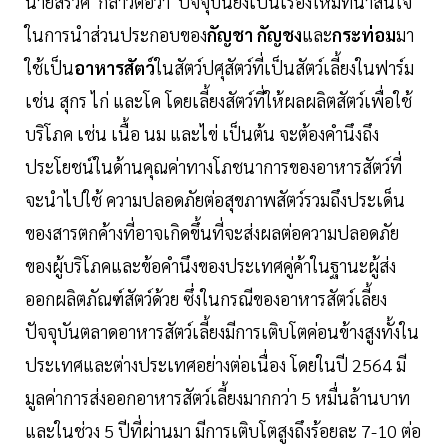
นายสรวิศ กล่าวต่อว่า ปัจจุบันยังเป็นเรื่องใหม่ที่น่าสนใจ
ในการนําส่วนประกอบของ
กัญชา กัญชง
และ
กระท่อม
มา
ใช้เป็น
อาหารสัตว์
ในสัตว์ปศุสัตว์ที่เป็นสัตว์เลี้ยงในฟาร์ม
เช่น สุกร ไก่ และโค โดยเลี้ยงสัตว์ที่ให้ผลผลิตสัตว์เพื่อใช้
บริโภค เช่น เนื้อ นม และไข่ เป็นต้น จะต้องคํานึงถึง
ประโยชน์ในด้านคุณค่าทางโภชนาการของอาหารสัตว์ที่
จะนําไปใช้ ความปลอดภัยต่อสุขภาพสัตว์รวมถึงประเด็น
ของสารตกค้างที่อาจเกิดขึ้นที่จะส่งผลต่อความปลอดภัย
ของผู้บริโภคและข้อคํานึงของประเทศคู่ค้าในฐานะผู้ส่ง
ออกผลิตภัณฑ์สัตว์ด้วย ซึ่งในกรณีของอาหารสัตว์เลี้ยง
ปัจจุบันตลาดอาหารสัตว์เลี้ยงมีการเติบโตค่อนข้างสูงทั้งใน
ประเทศและต่างประเทศอย่างต่อเนื่อง โดยในปี 2564 มี
มูลค่าการส่งออกอาหารสัตว์เลี้ยงมากกว่า 5 หมื่นล้านบาท
และในช่วง 5 ปีที่ผ่านมา มีการเติบโตสูงถึงร้อยละ 7-10 ต่อ