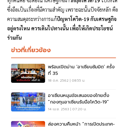
ทุกคนคือ จะต้องนำเศรษฐกิจฝ่า
วิกฤตโควิด-19
ไปให้ได้
ซึ่งถือเป็นเรื่องที่มีความสำคัญ เพราะฉะนั้นปัจจัยหลัก คือ
ความสมดุลระหว่างการแก้
ปัญหาโควิด-19 กับเศรษฐกิจ
อยู่ตรงไหน ควรเดินไปทางนั้น เพื่อให้เกิดประโยชน์
ร่วมกัน
ข่าวที่เกี่ยวข้อง
พร้อมเปิดม่าน ‘อาเซียนซัมมิต’ ครั้ง
ที่ 35
18 ต.ค. 2562 | 08:55 น.
อาเซียนหนุนข้อเสนอของไทยตั้ง
“กองทุนอาเซียนรับมือโควิด-19”
14 เม.ย. 2563 | 07:20 น.
ส่องความคืบหน้า “การเปิดประเทศ-