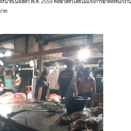
่ายเนื้อสัตว์ พ.ศ. 2559 คือฆ่าสัตว์โดยไม่แจ้งการฆ่าต่อพนักงา
นบาท