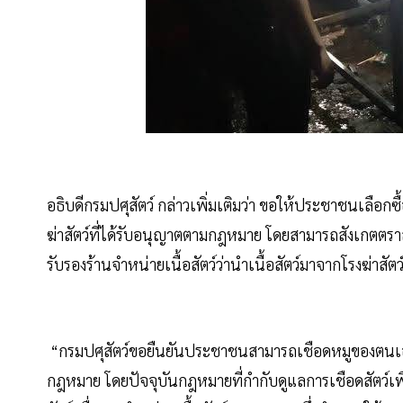
อธิบดีกรมปศุสัตว์ กล่าวเพิ่มเติมว่า ขอให้ประชาชนเลือกซื้อ
ฆ่าสัตว์ที่ได้รับอนุญาตตามกฎหมาย โดยสามารถสังเกตตราสั
รับรองร้านจำหน่ายเนื้อสัตว์ว่านำเนื้อสัตว์มาจากโรงฆ่าส
“กรมปศุสัตว์ขอยืนยันประชาชนสามารถเชือดหมูของตนเองเพ
กฎหมาย โดยปัจจุบันกฎหมายที่กำกับดูแลการเชือดสัตว์