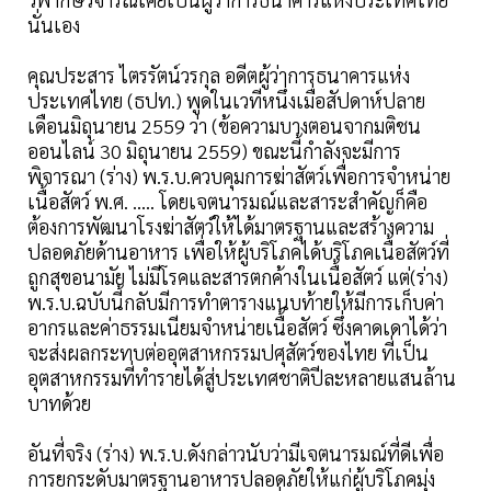
นั่นเอง
คุณประสาร ไตรรัตน์วรกุล อดีตผู้ว่าการธนาคารแห่ง
ประเทศไทย (ธปท.) พูดในเวทีหนึ่งเมื่อสัปดาห์ปลาย
เดือนมิถุนายน 2559 ว่า (ข้อความบางตอนจากมติชน
ออนไลน์ 30 มิถุนายน 2559) ขณะนี้กำลังจะมีการ
พิจารณา (ร่าง) พ.ร.บ.ควบคุมการฆ่าสัตว์เพื่อการจำหน่าย
เนื้อสัตว์ พ.ศ. ….. โดยเจตนารมณ์และสาระสำคัญก็คือ
ต้องการพัฒนาโรงฆ่าสัตว์ให้ได้มาตรฐานและสร้างความ
ปลอดภัยด้านอาหาร เพื่อให้ผู้บริโภคได้บริโภคเนื้อสัตว์ที่
ถูกสุขอนามัย ไม่มีโรคและสารตกค้างในเนื้อสัตว์ แต่(ร่าง)
พ.ร.บ.ฉบับนี้กลับมีการทำตารางแนบท้ายให้มีการเก็บค่า
อากรและค่าธรรมเนียมจำหน่ายเนื้อสัตว์ ซึ่งคาดเดาได้ว่า
จะส่งผลกระทบต่ออุตสาหกรรมปศุสัตว์ของไทย ที่เป็น
อุตสาหกรรมที่ทำรายได้สู่ประเทศชาติปีละหลายแสนล้าน
บาทด้วย
อันที่จริง (ร่าง) พ.ร.บ.ดังกล่าวนับว่ามีเจตนารมณ์ที่ดีเพื่อ
การยกระดับมาตรฐานอาหารปลอดภัยให้แก่ผู้บริโภคมุ่ง