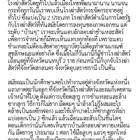
โรงฆ่าสัตว์โดยทั่วไปแล้วเมืองไทยพัฒนามานาน นานจน
กระทั่งทุกวันนี้เราพบเห็นโรงฆ่าสัตว์กระจัดกระจายอยู่
ทั่วไป ซึ่งแบ่งเป็น 2 ประเภท โรงฆ่าสัตว์ดำเนินการโดยรัฐ
กับโรงฆ่าสัตว์ที่ทันสมัยโดยการลงทุนของภาคเอกชน แต่
ระดับ “บ้านๆ” เราจะเห็นแอบลักลอบฆ่าชำแหละสัตว์
เพื่อการจำหน่ายก็มีพบเห็นแทบทุกท้องที่ เพราะแอบ
ชำแหละไม่ต้องเสียค่าอาชญาบัตรไม่ต้องทำตามเกณฑ์
สุขลักษณะแต่อย่างใด ซึ่งเมื่อไม่กี่วันมานี้ก็มีข่าวโรงฆ่าสัตว์
เถื่อนอยู่ที่จังหวัดนนทบุรี 2 ราย ก่อนหน้านี้ก็บุกจับโรงฆ่า
สัตว์ที่จังหวัดสกลนคร จังหวัดอุบลราชธานี เป็นต้น
สมัยผมเป็นนักศึกษาเคยไปทำงานอยู่ต่างจังหวัดแห่งหนึ่ง
แถวภาคตะวันออก ที่จังหวัดก็มีโรงฆ่าสัตว์และผมก็เคยตาม
เจ้าหน้าที่ไปดู ตั้งแต่การเชือดสุกร การชำแหละและล้าง
ซากสุกร วิธีการก็ไม่ยาก มีดคมๆ น้ำล้าง(ไม่รู้ผสมอะไร
คล้ายเป็นผงซักฟอก) และใช้เท้าปาดไปที่ซากสุกรที่ผ่า
แบ่งออกเป็น 2 ซีกแล้ว แล้วเฉือนและสับเป็นชิ้นโตๆ
ตอนเด็กกว่านั่นก็เคยเห็นชาวบ้านลักลอบฆ่าควายเหมือน
กัน มีดยาวๆ ประมาณ 1 ศอก ใช้มือลูบๆ แถวๆ ซอกไหล่
ควาย จากนั้นก็ตบด้ามมีดจนจมมิด ควายแทบไม่ดิ้น พัก