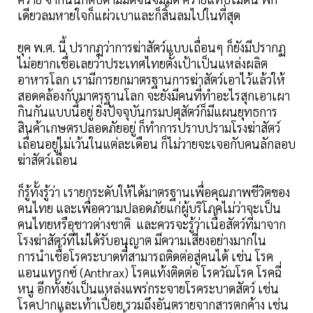
เดียวลมหายใจก็แผ่วเบาและก็สิ้นลมไปในที่สุด
ยุค พ.ศ. นี้ ปรากฏว่าการฆ่าสัตว์แบบเถื่อนๆ ก็ยังมีปรากฏ
ไม่อยากเชื่อเลยว่าประเทศไทยตั้งเป้าเป็นแหล่งผลิต
อาหารโลก เรามีการยกมาตรฐานการฆ่าสัตว์เอาไว้แล้วให้
สอดคล้องกับมาตรฐานโลก จะยังมีคนที่ทำอะไรสุกเอาเผา
กินกันแบบนี้อยู่ ยิ่งปัจจุบันกรมปศุสัตว์ก็มีแผนยุทธการ
สินค้าเกษตรปลอดภัยอยู่ ก็ทำการปราบปรามโรงฆ่าสัตว์
เถื่อนอยู่ไม่เว้นในแต่ละเดือน ก็ไม่วายจะเจอกับคนลักลอบ
ฆ่าสัตว์เถื่อน
ก็รู้ทั้งรู้ว่า เรายกระดับให้ได้มาตรฐานเพื่อคุณภาพชีวิตของ
คนไทย และเพื่อความปลอดภัยแก่ผู้บริโภคไม่ว่าจะเป็น
คนไทยหรือชาวต่างชาติ และควรจะรู้ว่าเนื้อสัตว์ที่มาจาก
โรงฆ่าสัตว์ที่ไม่ได้รับอนุญาต มีความเสี่ยงอย่างมากใน
การนำเชื้อโรคระบาดที่สามารถติดต่อสู่คนได้ เช่น โรค
แอนแทรกซ์ (Anthrax) โรคแท้งติดต่อ โรควัณโรค โรคฉี่
หนู อีกทั้งยังเป็นแหล่งแพร่กระจายโรคระบาดสัตว์ เช่น
โรคปากและเท้าเปื่อย รวมถึงอันตรายจากสารตกค้าง เช่น