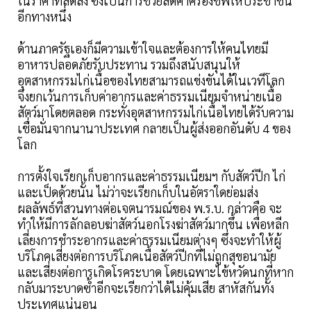
ในราคาที่ลดลง ซึ่งเป็นการช่วยลดค่าครองชีพให้ประชาชน
อีกทางหนึ่ง
ด้านภาครัฐเองก็มีความเข้าใจและต้องการให้คนไทยมี
อาหารปลอดภัยรับประทาน รวมถึงสนับสนุนให้
อุตสาหกรรมไก่เนื้อของไทยสามารถแข่งขันได้ในเวทีโลก
จึงยกเว้นการเก็บค่าอากรและค่าธรรมเนียมจำหน่ายเนื้อ
สัตว์มาโดยตลอด กระทั่งอุตสาหกรรมไก่เนื้อไทยได้รับความ
เชื่อมั่นจากนานาประเทศ กลายเป็นผู้ส่งออกอันดับ 4 ของ
โลก
การตั้งใจเรียกเก็บอากรและค่าธรรมเนียมฯ กับสัตว์ปีก ไก่
และเป็ดด้วยนั้น ไม่ว่าจะเรียกเก็บในอัตราใดย่อมส่ง
ผลลัพธ์ที่สวนทางต่อเจตนารมณ์ของ พ.ร.บ. กล่าวคือ จะ
ทำให้มีการลักลอบฆ่าสัตว์นอกโรงฆ่าสัตว์มากขึ้น เพื่อหลีก
เลี่ยงการชำระอากรและค่าธรรมเนียมต่างๆ ซึ่งจะทำให้ผู้
บริโภคเสี่ยงต่อการบริโภคเนื้อสัตว์ปีกที่ไม่ถูกสุขอนามัย
และเสี่ยงต่อการเกิดโรคระบาด โดยเฉพาะไข้หวัดนกที่หาก
กลับมาระบาดซ้ำอีกจะเรียกว่าได้ไม่คุ้มเสีย สาหัสกันทั้ง
ประเทศแน่นอน