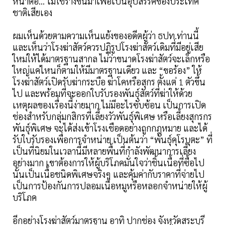
หน้าต่อ… ไม่ใช่ร่างขึ้นมาเพื่อเป็นอุปสรรคของประเทศ
ชาติเสียเอง
ผมเห็นด้วยตามความเห็นแย้งของอดีตผู้ว่า ธปท.ท่านนี้
และเห็นว่าโรงฆ่าสัตว์ควรปฏิรูปโรงฆ่าสัตว์เดิมที่มีอยู่เสีย
ใหม่ให้ได้มาตรฐานสากล ไม่ว่าขนาดโรงฆ่าสัตว์จะเล็กหรือ
ใหญ่แค่ไหนก็ตามให้มีมาตรฐานเดียว และ “ขอร้อง” ให้
โรงฆ่าสัตว์เปิดรับฆ่ากระบือ ฆ่าโคหรือสุกร ตั้งแต่ 1 ตัวขึ้น
ไป และพร้อมที่จะออกใบรับรองพันธุ์สัตว์ที่ฆ่าให้ด้วย
เหตุผลของเรื่องนี้ง่ายมาก ไม่มีอะไรซับซ้อน เป็นการเปิด
ช่องสำหรับกลุ่มกสิกรที่เลี้ยงวัวพันธุ์พิเศษ หรือเลี้ยงสุกรกร
พันธุ์พิเศษ จะได้ส่งเข้าโรงเชือดอย่างถูกกฎหมาย และได้
รับใบรับรองเพื่อการจำหน่าย เป็นต้นว่า “พันธุ์คุโรบุตะ” ที่
เป็นที่นิยมในเวลานี้มีหลายพื้นที่กำลังพัฒนาการเลี้ยง
อย่างมาก เขาต้องการให้ผู้บริโภคมั่นใจว่าชิ้นเนื้อที่ซื้อไป
นั้นเป็นเนื้อชนิดพิเศษจริงๆ และคุ้มค่ากับราคาที่จ่ายไป
เป็นการป้องกันการปลอมเนื้อหมูหรือหลอกจำหน่ายให้ผู้
บริโภค
อีกอย่างโรงฆ่าสัตว์มาตรฐาน อาทิ ปากช่อง จังหวัดสระบุรี