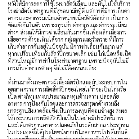
หวังให้มีการลดการใช้โรงฆ่าสัตว์เถื่อน และหันไปใช้บริการ
โรงฆ่าสัตว์มาตรฐานที่มีสุขอนามัยที่ดี แต่การที่มีการเก็บค่า
อากรและค่าธรรมเนียมจำหน่ายเนื้อสัตว์ดังกล่าว เป็นการ
ขัดแย้งกันในตัว เพราะการเก็บค่าอากรและค่าธรรมเนียม
ต่างๆ ส่งผลให้มีการฆ่าเถื่อนกันมากขึ้นเพื่อหลีกเลี่ยงการ
เสียอากร ดังจะเห็นได้จาก กลุ่มสุกรและวัวควาย ที่มีการ
เก็บค่าอากรกันอยู่ในปัจจุบัน มีการฆ่าเถื่อนกันมาก แต่
หากเปรียบเทียบกับสัตว์ปีกขนาดเล็ก เช่น ไก่เนื้อหรือเป็ด
ที่ส่วนใหญ่มีการฆ่าในโรงฆ่ามาตรฐาน เพราะปัจจุบันไม่มี
การเก็บค่าอากรต่างๆ จึงไม่มีต้องหลบเลี่ยง
ที่ผ่านมาทั้งเกษตรกรผู้เลี้ยงสัตว์ปีกและผู้ประกอบการใน
อุตสาหกรรมการผลิตสัตว์ปีกของไทยไม่ว่าจะเป็นไก่หรือ
เป็ด ต่างก็ทุ่มเทงบประมาณลงทุนด้านความปลอดภัย
อาหาร การป้องกันโรคและการตรวจสารตกค้างรวมถึง
มาตรฐานสิ่งแวดล้อมซึ่งเป็นการลงทุนที่ค่อนข้างสูง ส่งผล
ให้กระบวนการผลิตสัตว์ปีกเป็นไปอย่างมีประสิทธิภาพ
และได้มาตรฐานอาหารปลอดภัยในระดับสากล ประชาชน
ในประเทศจึงได้ประโยชน์จากบริโภคอาหารโปรตีนชั้นดี