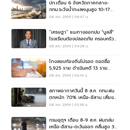
ปภ.เตือน 6 จังหวัดภาคกลาง-
กทม.ระวังน้ำทะเลหนุนสูง 10-17
ส.ค.69
08 ส.ค. 2569 | 08:47 น.
“เศรษฐา” แนะทางออกปม "บูลลี่"
โรงเรียนต้องปลอดภัย ครอบครัว
ต้องรับฟัง
08 ส.ค. 2569 | 04:28 น.
โกงสอบท้องถิ่นไม่รอด ถอดชื่อ
5,925 ราย ดำเนินคดี 13 ราย
ปปง.ไล่เส้นการเงิน
08 ส.ค. 2569 | 04:14 น.
สภาพอากาศวันนี้ 8 ส.ค. กทม.ฝน
ตกหนัก 70% เหนือ-อีสาน เสี่ยง
น้ำท่วมฉับพลัน
08 ส.ค. 2569 | 03:38 น.
กรมอุตุฯ เตือน 8-9 ส.ค. ฝนถล่ม
เหนือ-อีสาน-ตะวันออก คลื่นสูง 3