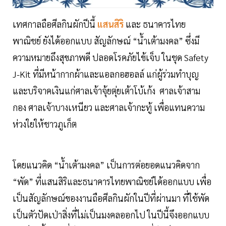
เทศกาลถือศีลกินผักปีนี้
แสนสิริ
และ ธนาคารไทย
พาณิชย์ ยังได้ออกแบบ สัญลักษณ์ “น้ำเต้ามงคล” ซึ่งมี
ความหมายถึงสุขภาพดี ปลอดโรคภัยไข้เจ็บ ในชุด Safety
J-Kit ที่มีหน้ากากผ้าและแอลกอฮอลล์ แก่ผู้ร่วมทำบุญ
และบริจาคเงินแก่ศาลเจ้าจุ้ยตุ่ยเต้าโบ้เก้ง ศาลเจ้าสาม
กอง ศาลเจ้าบางเหนียว และศาลเจ้ากะทู้ เพื่อแทนความ
ห่วงใยให้ชาวภูเก็ต
โดยแนวคิด “น้ำเต้ามงคล” เป็นการต่อยอดแนวคิดจาก
“พัด” ที่แสนสิริและธนาคารไทยพาณิชย์ได้ออกแบบ เพื่อ
เป็นสัญลักษณ์ของงานถือศีลกินผักในปีที่ผ่านมา ที่ใช้พัด
เป็นตัวปัดเป่าสิ่งที่ไม่เป็นมงคลออกไป ในปีนี้จึงออกแบบ