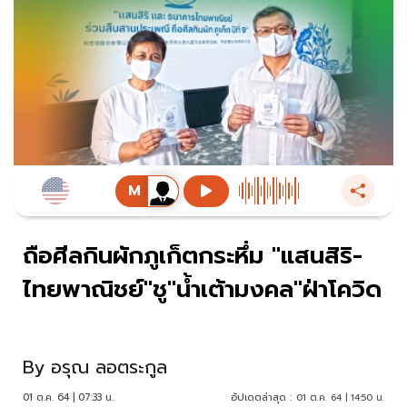
ถือศีลกินผักภูเก็ตกระหึ่ม "แสนสิริ-
ไทยพาณิชย์"ชู"น้ำเต้ามงคล"ฝ่าโควิด
By
อรุณ ลอตระกูล
01 ต.ค. 64 | 07:33 น.
อัปเดตล่าสุด :
01 ต.ค. 64 | 14:50 น.