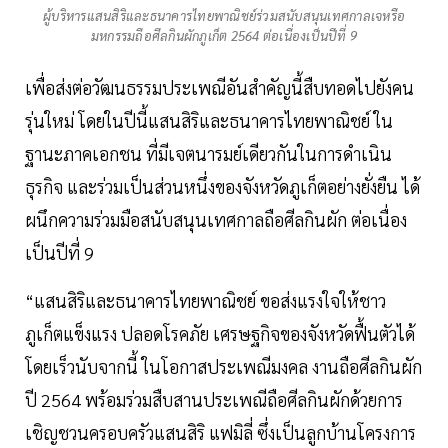
ผู้บริหารแสนสิริและธนาคารไทยพาณิชย์ร่วมสนับสนุนเทศกาลเจหรือ
มหกรรมถือศีลกินผักภูเก็ต 2564 ต่อเนื่องเป็นปีที่ 9
เพื่อส่งต่อวัฒนธรรมประเพณีอันสำคัญนี้สืบทอดไปยังคน
รุ่นใหม่ โดยในปีนี้แสนสิริและธนาคารไทยพาณิชย์ ใน
ฐานะภาคเอกชน ที่มีเจตนารมย์เดียวกันในการดำเนิน
ธุรกิจ และร่วมเป็นส่วนหนึ่งของจังหวัดภูเก็ตอย่างยั่งยืน ได้
ผนึกความร่วมมือสนับสนุนเทศกาลถือศีลกินผัก ต่อเนื่อง
เป็นปีที่ 9
“แสนสิริและธนาคารไทยพาณิชย์ ขอส่งแรงใจให้ชาว
ภูเก็ตแข็งแรง ปลอดโรคภัย เศรษฐกิจของจังหวัดฟื้นตัวได้
โดยเร็วนับจากนี้ ในโอกาสประเพณีมงคล งานถือศีลกินผัก
ปี 2564 พร้อมร่วมสืบสานประเพณีถือศีลกินผักด้วยการ
เชิญชวนครอบครัวแสนสิริ แฟมิลี่ ซึ่งเป็นลูกบ้านโครงการ