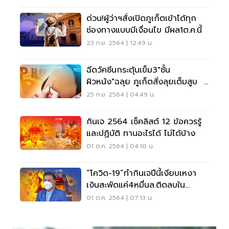
ด่วน!ผู้ว่าฯสั่งเปิดภูเก็ตเข้าได้ทุก
ช่องทางแบบมีเงื่อนไข มีผล1ต.ค.นี้
23 ก.ย. 2564 | 12:49 น.
ฉีดวัคซีนกระตุ้นเข็ม3"ชั้น
ผิวหนัง"ฉลุย ภูเก็ตสั่งลุยเต็มสูบ
25 ก.ย. 2564 | 04:49 น.
กินเจ 2564 เช็คลิสต์ 12 ข้อควรรู้
และปฏิบัติ ทานอะไรได้ ไม่ได้บ้าง
01 ต.ค. 2564 | 04:10 น.
“โควิด-19”ทำกินเจปีนี้เงียบเหงา
เงินสะพัดแค่4หมื่นล.ติดลบใน
รอบ14ปี
01 ต.ค. 2564 | 07:13 น.