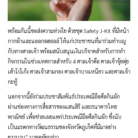
พร้อมกันนี้ขอส่งความห่วงใย ด้วยชุด Safety J-Kit ที่มีหน้า
กากผ้าและแอลกอฮอลล์ ให้แก่ประชาชนที่มาร่วมทำบญ
กับทางศาลเจ้า พร้อมสนับสนุนเงินบริจาคสำหรับการทำ
กิจกรรมในช่วงเทศกาลสำหรับ 4 ศาลเจ้าคือ ศาลเจ้าจุ้ยตุ่ย
เต้าโบ้เก้ง ศาลเจ้าสามกอง ศาลเจ้าบางเหนียว และศาลเจ้า
กะทู้
นอกจากนี้ยังร่วมประชาสัมพันธ์ประเพณีถือศีลกินผัก
ผ่านช่องทางการสื่อสารของแสนสิริ และธนาคารไทย
พาณิชย์ เพื่อช่วยเผยแพร่ประเพณีถือศีลกินผัก ซึ่งนับ
เป็นมรดกทางวัฒนธรรมของจังหวัดภูเก็ตที่มีมาอย่าง
ยาวนาน” นายอุทัยกล่าว