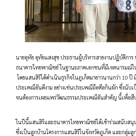
นายอุทัย อุทัยแสงสุข ประธานผู้บริหารสายงานปฏิบัติการ 
ธนาคารไทยพาณิชย์ ในฐานะภาคเอกชนที่มีเจตนารมณ์ในการด
โดยแสนสิริได้ดำเนินธุรกิจในภูเก็ตมายาวนานกว่า 10 ปี 
ประเพณีอันดีงาม อย่างเช่นประเพณีถือศีลกินผัก ซึ่งนับ
จนต้องการเผยแพร่วัฒนธรรมประเพณีอันสำคัญ นี้เพื่อสื
ในปีนี้แสนสิริและธนาคารไทยพาณิชย์ได้เข้าร่วมสนับสนุนต
ซึ่งเป็นลูกบ้านโครงการแสนสิริในจังหวัดภูเก็ต และกลุ