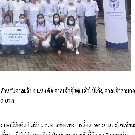
หรับศาลเจ้า 4 แห่ง คือ ศาลเจ้าจุ้ยตุ่ยเต้าโบ้เก้ง, ศาลเจ้าสามกอ
000 บาท
เพณีถือศีลกินผัก ผ่านทางช่องทางการสื่อสารต่างๆ และโซเชียลม
ที่ยวภูเก็ตให้มีความคึกคักในช่วงเทศกาลปีนี้อีกด้วย” นายอุทัยกล