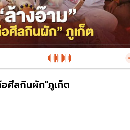
ือศีลกินผัก"ภูเก็ต