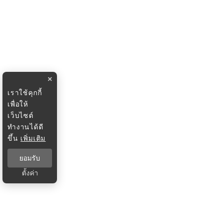
×
เราใช้คุกกี้
เพื่อให้
เว็บไซต์
ทำงานได้ดี
ขึ้น
เพิ่มเติม
ยอมรับ
ตั้งค่า