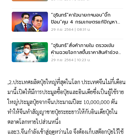
“จุรินทร์”คาใจนายกฯมอบ“บิ๊ก
ป้อม”คุม 4 กรมเกษตรแก้ปัญหา
พปชร.กระทบพรรคอื่น
29 ก.ย. 2564 | 08:31 น.
“จุรินทร์”สั่งค้าภายใน ตรวจเข้ม
ห้ามฉวยโอกาสขึ้นราคาสินค้าช่วง
น้ำท่วม
29 ก.ย. 2564 | 10:23 น.
,2.ประเทศผลิตปุ๋ยใหญ่ที่สุดในโลก ประเทศจีนไม่กี่เดือน
มานี้เปิดให้มีการประมูลซื้อปุ๋ยและอินเดียซึ่งเป็นผู้ใช้ราย
ใหญ่ประมูลปุ๋ยจากจีนประมาณปีละ 10,000,000 ตัน
ทำให้จีนทำสัญญาขายปุ๋ยระยะยาวให้กับอินเดียปุ๋ยใน
ตลาดโลกหายไปส่วนหนึ่ง
และ3.จีนกำลังเข้าสู่ฤดูหว่านไถ จึงต้องเก็บสต๊อกปุ๋ยไว้ใช้