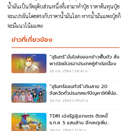
น้ำมันเป็นวัตถุดิบส่วนหนึ่งที่เอามาทำปุ๋ย ราคาต้นทุนปุ๋ย
จะแปรผันโดยตรงกับราคาน้ำมันโลก หากน้ำมันแพงปุ๋ยก็
จะมีแนวโน้มแพง
ข่าวที่เกี่ยวข้อง
“จุรินทร์”มั่นใจส่งออกข้าวฟื้นตัว สั่ง
พาณิชย์เจรจาประเทศคู่ค้าต่อเนื่อง
26 ก.ย. 2564 | 06:41 น.
“จุรินทร์ออนทัวร์”เดินสาย 20
จังหวัดทั่วประเทศแก้ปัญหาให้พี่น้อง
ประชาชน
26 ก.ย. 2564 | 09:23 น.
TDRI เฉ่งรัฐอุ้มเกษตร ติดหนี้
ธ.ก.ส. 5 แสนล้าน อีกเหตุเพิ่ม
เพดานหนี้70%
28 ก.ย. 2564 | 13:35 น.