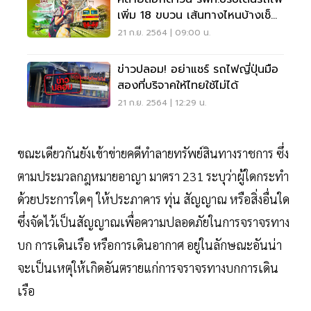
เพิ่ม 18 ขบวน เส้นทางไหนบ้างเช็ก
เลย
21 ก.ย. 2564 | 09:00 น.
ข่าวปลอม! อย่าแชร์ รถไฟญี่ปุ่นมือ
สองที่บริจาคให้ไทยใช้ไม่ได้
21 ก.ย. 2564 | 12:29 น.
ขณะเดียวกันยังเข้าข่ายคดีทำลายทรัพย์สินทางราชการ ซึ่ง
ตามประมวลกฎหมายอาญา มาตรา 231 ระบุว่าผู้ใดกระทำ
ด้วยประการใดๆ ให้ประภาคาร ทุ่น สัญญาณ หรือสิ่งอื่นใด
ซึ่งจัดไว้เป็นสัญญาณเพื่อความปลอดภัยในการจราจรทาง
บก การเดินเรือ หรือการเดินอากาศ อยู่ในลักษณะอันน่า
จะเป็นเหตุให้เกิดอันตรายแก่การจราจรทางบกการเดิน
เรือ