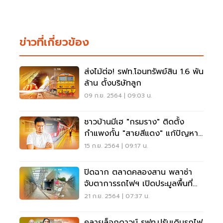
ข่าวที่เกี่ยวข้อง
ส่งไม้ต่อ! รฟท.โอนทรัพย์สิน 1.6 พัน
ล้าน ตั้งบริษัทลูก
09 ก.ย. 2564 | 09:03 น.
ชาวบ้านมีเฮ "กรมราง" ติดตั้ง
กำแพงกั้น "สายสีแดง" แก้ปัญหา
เสียงดัง
15 ก.ย. 2564 | 09:17 น.
ปิดฉาก ตลาดคลองสาน พลาซ่า
จับตาการรถไฟฯ เปิดประมูลพื้นที่
ใหม่
21 ก.ย. 2564 | 07:37 น.
คลายล็อกดาวน์ รฟท.ปรับเดินรถไฟ