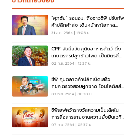
ข่าวที่เกี่ยวข้อง
"ศุภชัย" ร่อนจม. ถึงชาวซีพี ปรับทัพ
ค้าปลีกค้าส่ง เดินหน้าหาโอกาส
ธุรกิจใหม่
31 ส.ค. 2564 | 19:08 น.
CPF จับมือวัตถุดิบอาหารสัตว์ ดึง
เกษตรกรปลูกข้าวโพด เป็นมิตรสิ่ง
แวดล้อม
02 ก.ย. 2564 | 12:37 น.
ซีพี คุมตลาดค้าปลีกเบ็ดเสร็จ
กขค.ตรวจสอบผูกขาด โอนโลตัสส์
ให้แม็คโคร
03 ก.ย. 2564 | 08:30 น.
ซีพีเอฟคว้ารางวัลความเป็นเลิศใน
การสื่อสารรายงานความยั่งยืนเวที
ระดับโลก
07 ก.ย. 2564 | 05:37 น.