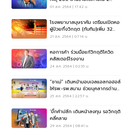
สัปดาห์เท่านั้น
01 ส.ค. 2564 | 17:42 น.
โรงพยาบาลบุษราคัม เตรียมเปิดหอ
ผู้ป่วยกึ่งวิกฤต (ทับทิม)เพิ่ม 32
เตียง
21 ส.ค. 2564 | 07:14 น.
หอการค้า ร่วมมือแก้วิกฤติโควิด
คสัสเตอร์โรงงาน
24 ส.ค. 2564 | 02:35 น.
“ชาเม่” เดินหน้ามอบเจลแอลกอฮอล์
ให้รพ.-รพ.สนาม ช่วยบุคลากรด่าน
หน้า
25 ส.ค. 2564 | 22:57 น.
‘บิ๊กค้าปลีก เดินหน้าลงทุน รอวิกฤติ
คลี่คลาย
29 ส.ค. 2564 | 08:41 น.