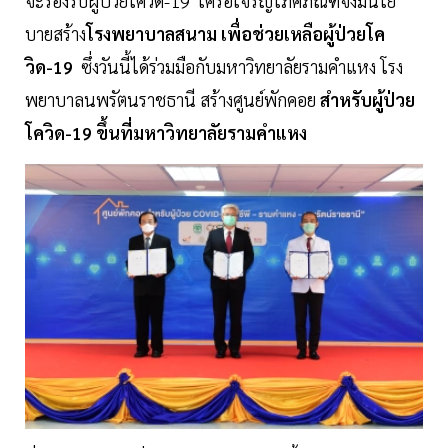
จะรองรับผู้ป่วยโควิด-19 เครือเจริญโภคภัณฑ์จึงมีนโย
บายสร้าง
โรงพยาบาลสนาม เพื่อช่วยเหลือผู้ป่วยโค
วิด-19
ซึ่งวันนี้ได้ร่วมมือกับมหาวิทยาลัยรามคำแหง โรง
พยาบาลนพรัตนราชธานี สร้างศูนย์พักคอย
สำหรับผู้ป่วย
โควิด-19 ขึ้นที่มหาวิทยาลัยรามคำแหง