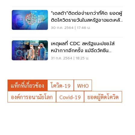
"เดลต้า"ติดต่อง่ายกว่าที่คิด ยอดผู้
ติดโควิดรายวันในสหรัฐอาจแตะหลัก
ล้าน
30 ก.ค. 2564 | 17:46 น.
เหตุผลที่ CDC สหรัฐแนะปชช.ใส่
หน้ากากอีกครั้ง แม้ฉีดวัคซีน
ป้องกันโควิดแล้ว
31 ก.ค. 2564 | 18:25 น.
แท็กที่เกี่ยวข้อง
โควิด-19
WHO
องค์การอนามัยโลก
Covid-19
ยอดผู้ติดโควิด