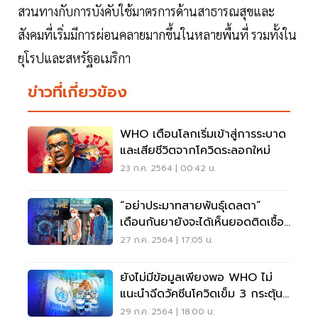
สวนทางกับการบังคับใช้มาตรการด้านสาธารณสุขและ
สังคมที่เริ่มมีการผ่อนคลายมากขึ้นในหลายพื้นที่ รวมทั้งใน
ยุโรปและสหรัฐอเมริกา
ข่าวที่เกี่ยวข้อง
WHO เตือนโลกเริ่มเข้าสู่การระบาด
และเสียชีวิตจากโควิดระลอกใหม่
23 ก.ค. 2564 | 00:42 น.
“อย่าประมาทสายพันธุ์เดลตา”
เดือนกันยายังจะได้เห็นยอดติดเชื้อ
พุ่งสูงสุด
27 ก.ค. 2564 | 17:05 น.
ยังไม่มีข้อมูลเพียงพอ WHO ไม่
แนะนำฉีดวัคซีนโควิดเข็ม 3 กระตุ้น
ภูมิคุ้มกัน
29 ก.ค. 2564 | 18:00 น.