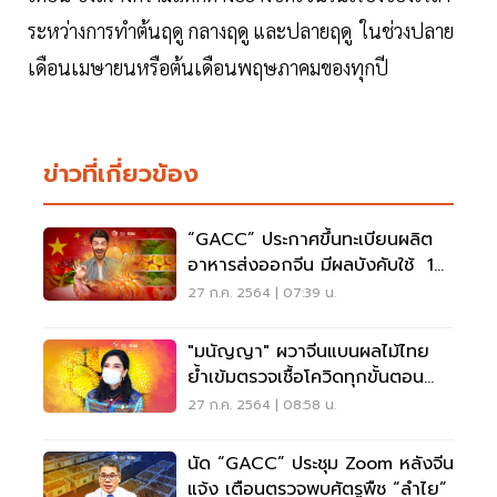
ระหว่างการทำต้นฤดู กลางฤดู และปลายฤดู ในช่วงปลาย
เดือนเมษายนหรือต้นเดือนพฤษภาคมของทุกปี
ข่าวที่เกี่ยวข้อง
“GACC” ประกาศขึ้นทะเบียนผลิต
อาหารส่งออกจีน มีผลบังคับใช้ 1
ม.ค.2565
27 ก.ค. 2564 | 07:39 น.
"มนัญญา" ผวาจีนแบนผลไม้ไทย
ย้ำเข้มตรวจเชื้อโควิดทุกขั้นตอน
อย่าพลาด
27 ก.ค. 2564 | 08:58 น.
นัด “GACC” ประชุม Zoom หลังจีน
แจ้ง เตือนตรวจพบศัตรูพืช “ลำไย”