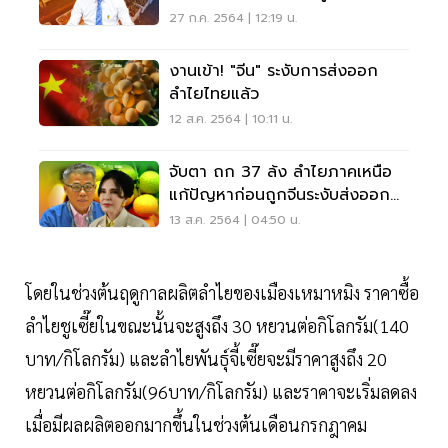
27 ก.ค. 2564 | 12:19 น.
งานเข้า! "จีน" ระงับการส่งออก
ลำไยไทยแล้ว
12 ส.ค. 2564 | 10:11 น.
จับตา ถก 37 ล้ง ลำไยภาคเหนือ
แก้ปัญหาก่อนถูกจีนระงับส่งออก
ลำไย
13 ส.ค. 2564 | 04:50 น.
โดยในช่วงต้นฤดูกาลผลิตลำไยของเมืองเหมาหมิง ราคาซื้อ
ลำไยชูเซี๊ยในขณะนั้นจะสูงถึง 30 หยวนต่อกิโลกรัม(140
บาท/กิโลกรัม) และลำไยพันธุ์จี้เซี๊ยจะมีราคาสูงถึง 20
หยวนต่อกิโลกรัม(96บาท/กิโลกรัม) และราคาจะเริ่มลดลง
เมื่อมีผลผลิตออกมากขึ้นในช่วงต้นเดือนกรกฎาคม