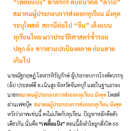
“เพลี้ยแป้ง” ฆาตรกร ดับอนาคต “ลำไย”
สมาคมผู้ประกอบการส่งออกทุเรียน มังคุด
ระบุโพสต์ สถานีต่อไป “จีน” เล็งแบน
ทุเรียนไทย ผวาประวัติศาสตร์ซ้ำรอย
ปลุก ล้ง-ชาวสวนปกป้องตลาด ก่อนสาย
เกินไป
นายณัฐกฤษฏ์ โอฬารหิรัญรักษ์ ผู้ประกอบการโรงคัดบรรจุ
(ล้ง) ประสงค์ดี อ.เนินสูง จังหวัดจันทบุรี และในฐานะรอง
นายก
สมาคมผู้ประกอบการส่งออกทุเรียน มังคุด
โพสต์
ผ่านเฟซบุ๊ค
สมาคมผู้ประกอบการส่งออกทุเรียน มังคุด
หวังว่าภาพเช่นนี้ คงไม่เกิดกับทุเรียน ปัญหาหลักคือตัว
เดียวกัน นั่นคือ
“เพลี้ยแป้ง”
ตอนนี้ล้งลำไยถูกสั่งปิด 66