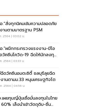
อ."สั่งทุกนิคมเข้มความปลอดภัย
งงานตามมาตรฐาน PSM
ค. 2564 | 03:02 น.
อ."ผนึกกระทรวงแรงงาน-บีโอ
อวัคซีนโควิด-19 ฉีดให้นักลงทุน
งชาติ
ค. 2564 | 03:33 น.
์ฉีดวัคซีนอมตะซิตี้ ชลบุรีลุยฉีด
งานตามม.33 หนุนเศรษฐกิจโต
ค. 2564 | 04:56 น.
เผยทุนญี่ปุ่นเชื่อมั่นลงทุนในไทย
น 60% เล็งนำเข้าวัตถุดิบ-ชิ้น