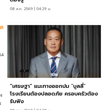
08 ส.ค. 2569 | 04:29 น.
าด
64
“เศรษฐา” แนะทางออกปม "บูลลี่"
โรงเรียนต้องปลอดภัย ครอบครัวต้อง
วง
รับฟัง
ม