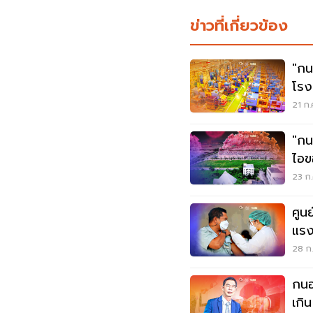
ข่าวที่เกี่ยวข้อง
"กน
โร
21 ก.
"กน
ไอข
ต่า
23 ก.
ศูนย
แรง
28 ก.
กนอ.
เกิ