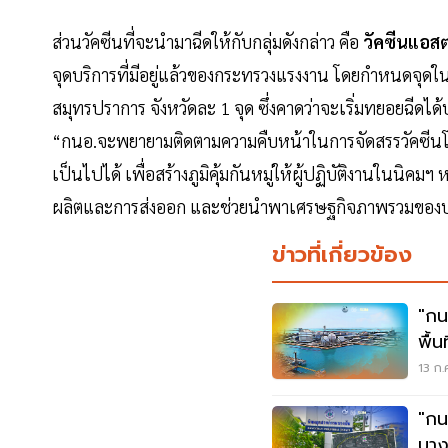
ส่วนวัคซีนที่จะนำมาฉีดให้กับกลุ่มดังกล่าว คือ
วัคซีนแอสต
จุดบริการที่มีอยู่แล้วของกระทรวงแรงงาน โดยกำหนดจุดใน
สมุทรปราการ จังหวัดละ 1 จุด ซึ่งคาดว่าจะเริ่มทยอยฉีดไ
“กนอ.จะพยายามติดตามความคืบหน้าในการจัดสรรวัคซีนโควิ
เป็นไปได้ เพื่อสร้างภูมิคุ้มกันหมู่ให้ผู้ปฏิบัติงานในนิคม
ผลิตและการส่งออก และช่วยนำพาเศรษฐกิจภาพรวมของประ
ข่าวที่เกี่ยวข้อง
"กน
พื้น
เฟส
13 ก.
"กน
บาง