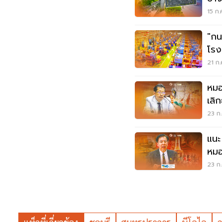
15 ก.
"กน
โร
21 ก.
หมอ
เลิก
วัคซ
23 ก.
แนะ
หมอ
23 ก.