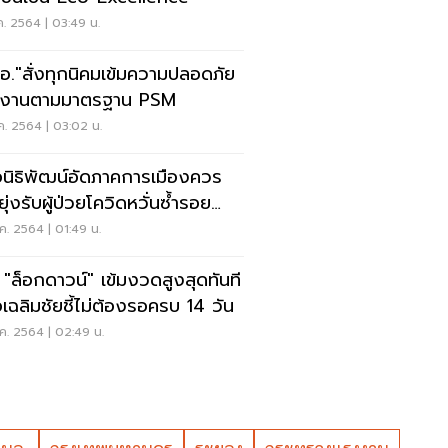
ค. 2564 | 03:49 น.
อ."สั่งทุกนิคมเข้มความปลอดภัย
งงานตามมาตรฐาน PSM
ค. 2564 | 03:02 น.
นิธิพัฒน์อัดภาคการเมืองควร
ยุ่งรับผู้ป่วยโควิดหวั่นซ้ำรอย
ีน
ค. 2564 | 01:49 น.
 "ล็อกดาวน์" เข้มงวดสูงสุดทันที
เฉลิมชัยชี้ไม่ต้องรอครบ 14 วัน
ค. 2564 | 02:49 น.