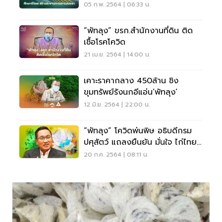
05 ก.พ. 2564 | 06:33 น.
“พัทลุง” ขรก.สำนักงานที่ดิน ติด
เชื้อโรคโควิด
21 เม.ย. 2564 | 14:00 น.
เคาะราคากลาง 450ล้าน ชิง
ขุมทรัพย์รังนกอีแอ่น‘พัทลุง’
12 มิ.ย. 2564 | 22:00 น.
“พัทลุง” โควิดพ่นพิษ อธิบดีกรม
ปศุสัตว์ แถลงยืนยัน มั่นใจ ไก่ไทย
ไร้โควิด
20 ก.ค. 2564 | 08:11 น.