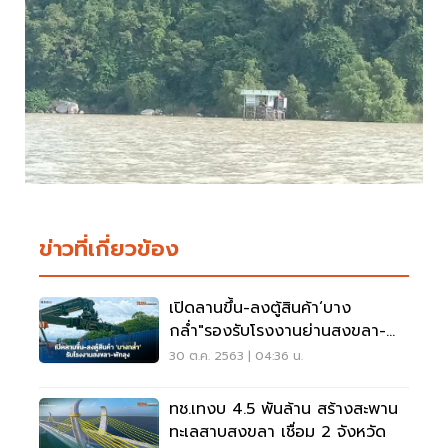
ข่าวที่เกี่ยวข้อง
เปิดลานขึ้น-ลงตู้สินค้า‘บาง
กล่ำ"รองรับโรงงานย่านสงขลา-
พัทลุง
30 ต.ค. 2563 | 04:36 น.
ทช.เทงบ 4.5 พันล้าน สร้างสะพาน
ทะเลสาบสงขลา เชื่อม 2 จังหวัด