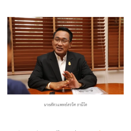
นายสัตวแพทย์สรวิศ ธานีโต