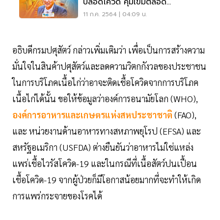
ปลอดโควิด คุมเข้มตลอด
กระบวนการผลิต
11 ก.ค. 2564 | 04:09 น.
อธิบดีกรมปศุสัตว์ กล่าวเพิ่มเติมว่า เพื่อเป็นการสร้างความ
มั่นใจในสินค้าปศุสัตว์และลดความวิตกกังวลของประชาชน
ในการบริโภคเนื้อไก่ว่าอาจะติดเชื้อโควิดจากการบริโภค
เนื้อไก่ได้นั้น ขอให้ข้อมูลว่าองค์การอนามัยโลก (WHO),
องค์การอาหารและเกษตรแห่งสหประชาชาติ
(FAO),
และ หน่วยงานด้านอาหารทางสหภาพยุโรป (EFSA) และ
สหรัฐอเมริกา (USFDA) ต่างยืนยันว่าอาหารไม่ใช่แหล่ง
แพร่เชื้อไวรัสโควิด-19 และในกรณีที่เนื้อสัตว์ปนเปื้อน
เชื้อโควิด-19 จากผู้ป่วยก็มีโอกาสน้อยมากที่จะทำให้เกิด
การแพร่กระจายของโรคได้