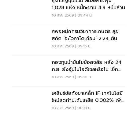
ธุรกิจญี่ปุ่นอ่วม ล้มละลายพุ่ง
1,028 แห่ง หนี้ทะยาน 4.9 หมื่นล้าน
10 ส.ค. 2569 | 09:44 น.
ศพร.ผนึกกรมวิชาการเกษตร ลุย
สกัด ‘อะโวคาโดเถื่อน’ 2.24 ตัน
10 ส.ค. 2569 | 09:15 น.
กองทุนน้ำมันไขข้อสงสัย หลัง 24
ก.ย. ยังอุ้มไบโอดีเซลหรือไม่ เช็ก
เงื่อนไขล่าสุด
10 ส.ค. 2569 | 09:10 น.
เคลียร์ข้อกังขาเหล็ก IF เทคโนโลยี
ใหม่ลดกำมะถันเหลือ 0.002% เพิ่ม
ปลอดภัยโครงสร้าง
10 ส.ค. 2569 | 08:31 น.