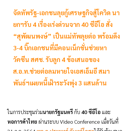
จัดทัพรัฐ-เอกชนลุยกู้เศรษฐกิจสู้โควิด นา
ยกฯรับ 4 เรื่องเร่งด่วนจาก 40 ซีอีโอ สั่ง
“สุพัฒนพงษ์” เป็นแม่ทัพลุยต่อ พร้อมดึง
3-4 บิ๊กเอกชนที่มีคอนเน็กชั่นช่วยหา
วัคซีน สศช. รับลูก 4 ข้อเสนอของ
ส.อ.ท.ช่วยต่อลมหายใจเอสเอ็มอี สมา
พันธ์ฯเผยหนี้เฝ้าระวังพุ่ง 3 แสนล้าน
ในการประชุมร่วม
นายกรัฐมนตรี
กับ
40 ซีอีโอ
และ
หอการค้าไทย
ผ่านระบบ Video Conference เมื่อวันที่