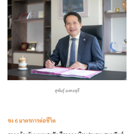
สุพันธุ์ มงคลสุธี
ชง 6 มาตรการต่อชีวิต