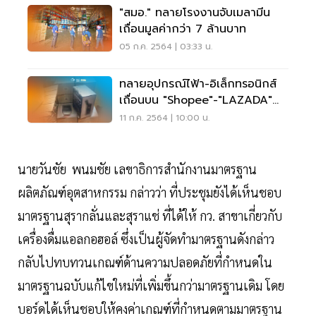
"สมอ." ทลายโรงงานจับเมลามีน
เถื่อนมูลค่ากว่า 7 ล้านบาท
05 ก.ค. 2564 | 03:33 น.
ทลายอุปกรณ์ไฟ้า-อิเล็กทรอนิกส์
เถื่อนบน "Shopee"-"LAZADA"
มูลค่ากว่า 6 ล.
11 ก.ค. 2564 | 10:00 น.
นายวันชัย พนมชัย เลขาธิการสำนักงานมาตรฐาน
ผลิตภัณฑ์อุตสาหกรรม กล่าวว่า ที่ประชุมยังได้เห็นชอบ
มาตรฐานสุรากลั่นและสุราแช่ ที่ได้ให้ กว. สาขาเกี่ยวกับ
เครื่องดื่มแอลกอฮอล์ ซึ่งเป็นผู้จัดทำมาตรฐานดังกล่าว
กลับไปทบทวนเกณฑ์ด้านความปลอดภัยที่กำหนดใน
มาตรฐานฉบับแก้ไขใหม่ที่เพิ่มขึ้นกว่ามาตรฐานเดิม โดย
บอร์ดได้เห็นชอบให้คงค่าเกณฑ์ที่กำหนดตามมาตรฐาน