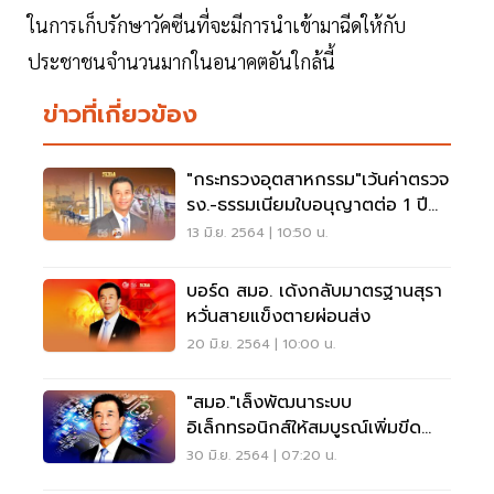
ในการเก็บรักษาวัคซีนที่จะมีการนำเข้ามาฉีดให้กับ
ประชาชนจำนวนมากในอนาคตอันใกล้นี้
ข่าวที่เกี่ยวข้อง
"กระทรวงอุตสาหกรรม"เว้นค่าตรวจ
รง.-ธรรมเนียมใบอนุญาตต่อ 1 ปี
ช่วยผู้ประกอบการฝ่าโควิด
13 มิ.ย. 2564 | 10:50 น.
บอร์ด สมอ. เด้งกลับมาตรฐานสุรา
หวั่นสายแข็งตายผ่อนส่ง
20 มิ.ย. 2564 | 10:00 น.
"สมอ."เล็งพัฒนาระบบ
อิเล็กทรอนิกส์ให้สมบูรณ์เพิ่มขีด
ความสามารถแข่งขันทางการค้า
30 มิ.ย. 2564 | 07:20 น.