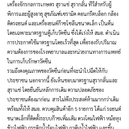
เครื่องจักรกลการเกษตร สุราแช่ สุรากลั่น ทีวีสำหรับผู้
พิการและผู้สูงอายุ สุขภัณฑ์เซรามิค คอนกรีตบล็อก กล้อง
ติดรถยนต์ และเครื่องยนต์ก๊าซโซลีนขนาดเล็ก เป็นต้น
โดยเฉพาะมาตรฐานตู้เก็บวัคซีน ซึ่งได้เร่งให้ สมอ. ดำเนิน
การประกาศใช้มาตรฐานโดยเร็วที่สุด เพื่อรองรับปริมาณ
ความต้องการของโรงพยาบาลและหน่วยงานทางการแพทย์
ในการเก็บรักษาวัคซีน
รวมถึงคงคุณภาพของวัคซีนก่อนที่จะนำไปฉีดให้กับ
ประชาชน นอกจากนี้ ยังเห็นชอบมาตรฐานสุรากลั่นและ
สุราแช่ โดยยืนยันหลักการเดิม ความปลอดภัยของ
ประชาชนต้องมาก่อน สารไม่พึงประสงค์ห้ามมากกว่าเดิม
พร้อมทั้งให้ สมอ. ควบคุมสินค้าอีก 5 รายการ ได้แก่ รถยนต์
ขนาดเล็กที่ติดตั้งระบบก๊าซเพิ่มเติม ดวงโคมไฟฟ้า หม้อหุง
ข้าวไฟฟ้า กระติกน้ำร้อนไฟฟ้า กาต้มน้ำไฟฟ้า และชิ้น