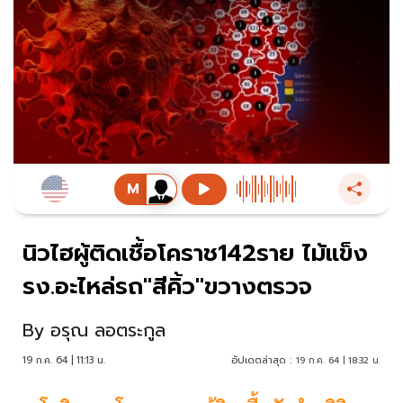
นิวไฮผู้ติดเชื้อโคราช142ราย ไม้แข็ง
รง.อะไหล่รถ"สีคิ้ว"ขวางตรวจ
By
อรุณ ลอตระกูล
19 ก.ค. 64 | 11:13 น.
อัปเดตล่าสุด :
19 ก.ค. 64 | 18:32 น.