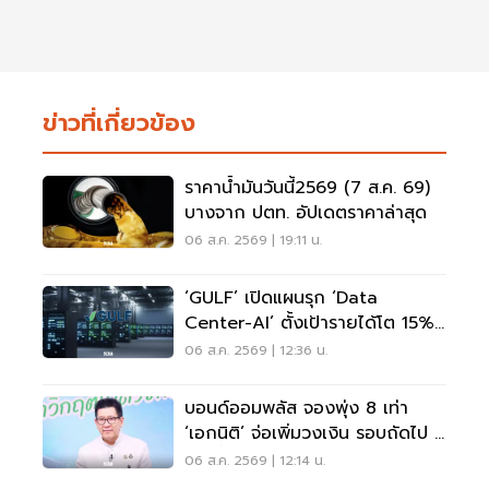
ข่าวที่เกี่ยวข้อง
ราคาน้ำมันวันนี้2569 (7 ส.ค. 69)
บางจาก ปตท. อัปเดตราคาล่าสุด
06 ส.ค. 2569 | 19:11 น.
‘GULF’ เปิดแผนรุก ‘Data
Center-AI’ ตั้งเป้ารายได้โต 15%
เดินหน้าลงทุนยุโรป
06 ส.ค. 2569 | 12:36 น.
บอนด์ออมพลัส จองพุ่ง 8 เท่า
‘เอกนิติ’ จ่อเพิ่มวงเงิน รอบถัดไป 4
ก.ย.นี้
06 ส.ค. 2569 | 12:14 น.