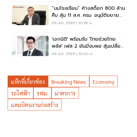
“นมโรงเรียน” ค้างสต็อก 800 ล้าน
คืบ ลุ้น 11 ส.ค. ครม. อนุมัติขยาย
ถึง ม.3
06 ส.ค. 2569 | 10:38 น.
'เอกนิติ' พร้อมรับ 'ไทยช่วยไทย
พลัส' เฟส 2 ยันมีงบพอ ลุ้นเปลี่ยน
สูตรคืน 'คนละครึ่ง'
06 ส.ค. 2569 | 10:00 น.
แท็กที่เกี่ยวข้อง
Breaking News
Economy
รถไฟฟ้า
รฟม.
มาตรการ
แคมป์คนงานก่อสร้าง