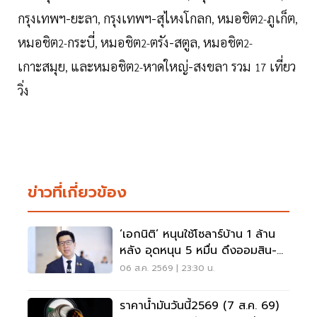
กรุงเทพฯ-ยะลา
กรุงเทพฯ-สุไหงโกลก
หมอชิต
ภูเก็ต
,
,
2-
,
หมอชิต
กระบี่
หมอชิต
ตรัง-สตูล
หมอชิต
2-
,
2-
,
2-
เกาะสมุย
และหมอชิต
หาดใหญ่-สงขลา รวม
เที่ยว
,
2-
17
วิ่ง
ข่าวที่เกี่ยวข้อง
‘เอกนิติ’ หนุนใช้โซลาร์บ้าน 1 ล้าน
หลัง อุดหนุน 5 หมื่น ดึงออมสิน-
ธอส.ปล่อยกู้
06 ส.ค. 2569 | 23:30 น.
ราคาน้ำมันวันนี้2569 (7 ส.ค. 69)