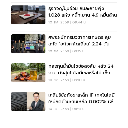
ธุรกิจญี่ปุ่นอ่วม ล้มละลายพุ่ง
1,028 แห่ง หนี้ทะยาน 4.9 หมื่นล้าน
10 ส.ค. 2569 | 09:44 น.
ศพร.ผนึกกรมวิชาการเกษตร ลุย
สกัด ‘อะโวคาโดเถื่อน’ 2.24 ตัน
10 ส.ค. 2569 | 09:15 น.
กองทุนน้ำมันไขข้อสงสัย หลัง 24
ก.ย. ยังอุ้มไบโอดีเซลหรือไม่ เช็ก
เงื่อนไขล่าสุด
10 ส.ค. 2569 | 09:10 น.
เคลียร์ข้อกังขาเหล็ก IF เทคโนโลยี
ใหม่ลดกำมะถันเหลือ 0.002% เพิ่ม
ปลอดภัยโครงสร้าง
10 ส.ค. 2569 | 08:31 น.