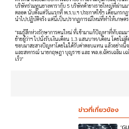
บริษัทร่วมทุนยางพารากับ 5 บริษัทค้ายางรายใหญ่ที่ผ่าน
ตลอด นับตั้งแต่วันแรกที่ พ.ร.บ.ฯ ประกาศใช้ฯ เดือนกรกฎา
นำไปปฏิบัติจริง แต่นี่เป็นปรากฏการณ์ใหม่ที่ทำให้เกษ
"ผมรู้สึกห่วงรักษาการคนใหม่ ที่เข้ามาแก้ปัญหาที่ทับถมมา
ย้ายผู้ว่าฯ ไปนั่งรับเงินเดือน 1.3 แสนบาท/เดือน โดยไม่ต้
ชอบมาสะสางปัญหาโดยไม่ได้รับค่าตอบแทน แล้วอย่างนี้จ
และสหกรณ์ นายกฤษฎา บุญราช และ พล.อ.ฉัตรเฉลิม เฉลิ
เร็ว"
ข่าวที่เกี่ยวข้อง
‘GU