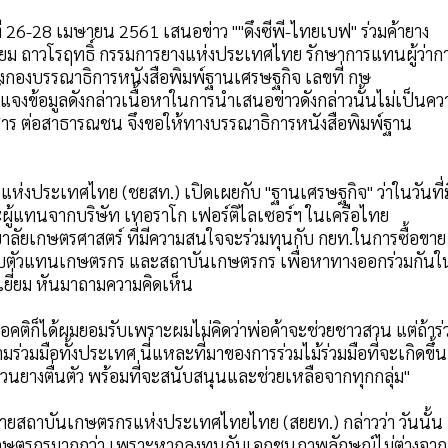
ที่ 26-28 เมษายน 2561 เสนอข่าว ""ดึงซีพี-ไทยเบฟ" ร่วมค้ายาง
ยี่ยม ถาวโรฤทธิ์ กรรมการยางแห่งประเทศไทย รักษาการแทนผู้ว่าก
 ถึงกองบรรณาธิการหนังสือพิมพ์ฐานเศรษฐกิจ เลขที่ กษ
จงข้อมูลดังกล่าวเนื้อหาในการนำเสนอข่าวดังกล่าวนั้นไม่เป็นคว
าวสาร ต่อสาธารณชน จึงขอให้ทางบรรณาธิการหนังสือพิมพ์ฐาน
ห่งประเทศไทย (ชยสท.) เปิดเผยกับ "ฐานเศรษฐกิจ" ว่าในวันที่ม
และผู้แทนจากบริษัท เทอราโก เฟอร์ติไลเซอร์ฯ ในเครือไทย
ัยเกษตรศาสตร์ ที่มีความสนใจจะร่วมทุนกับ กยท.ในการซื้อขาย
่อยกับตัวแทนเกษตรกร และสถาบันเกษตรกร เพื่อหาทางออกร่วมกันใ
เยี่ยม หันมาถามความคิดเห็น
อคติก็ได้ผมยอมรับเพราะผมไม่คิดว่าพ่อค้าจะช่วยชาวสวน แต่ถ้าร่
วมมือทั้งประเทศ นี่แหละที่มาของการร่วมไม้ร่วมมือที่จะเกิดขึ้น
วนยางตื่นตัว พร้อมที่จะสนับสนุนและช่วยเหลือจากทุกกลุ่ม"
ายสถาบันเกษตรกรแห่งประเทศไทยไทย (สยยท.) กล่าวว่า วันนั้น
ันเกษตรกรมากกว่า เพราะหากลงทุนกับเอกชนภาพลักษณ์ไม่ต่างจาก