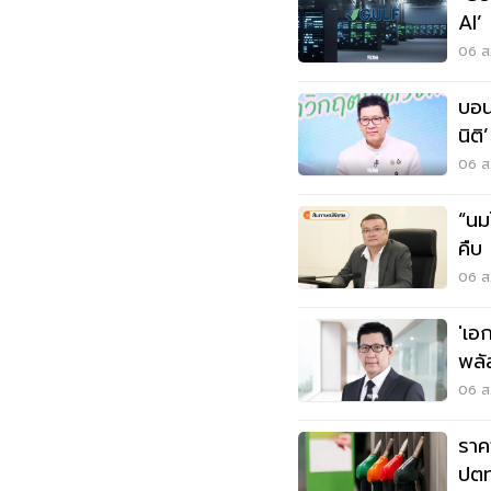
AI’ ตั้งเป้ารายได้โต 15% เดินหน้า
ลงท
06 ส.
บอน
นิต
ก.ย.
06 ส.
“นม
คืบ ลุ้น 11 ส.ค. ครม. อนุมัติขยายถึง
ม.3
06 ส.
'เอ
พลั
สูต
06 ส.
ราค
ปตท