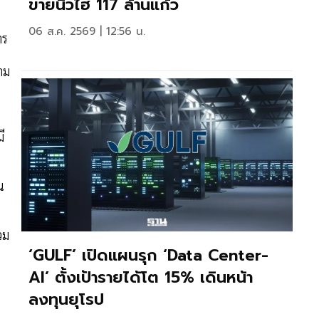
ขายนิวไฮ 117 ล้านแก้ว
06 ส.ค. 2569 | 12:56 น.
าร
าม
ี
น
วม
‘GULF’ เปิดแผนรุก ‘Data Center-
AI’ ตั้งเป้ารายได้โต 15% เดินหน้า
ลงทุนยุโรป