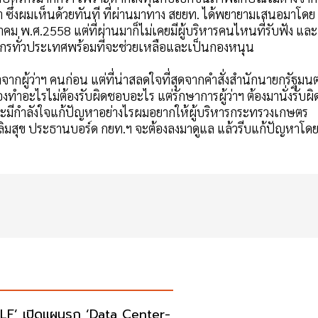
มา ซึ่งผมเห็นด้วยทันที ที่ผ่านมาทาง สยยท. ได้พยายามเสนอมาโดย
คม พ.ศ.2558 แต่ที่ผ่านมาก็ไม่เคยมีผู้บริหารคนไหนที่รับฟัง และ
ตรกรทั่วประเทศพร้อมที่จะช่วยเหลือและเป็นกองหนุน
จากผู้ว่าฯ คนก่อน แต่ที่น่าสลดใจที่สุดจากคำสั่งสำนักนายกรัฐมนต
องทำอะไรไม่ต้องรับผิดชอบอะไร แต่รักษาการผู้ว่าฯ ต้องมานั่งรับผิ
ะมีกำลังใจแก้ปัญหาอย่างไรผมอยากให้ผู้บริหารกระทรวงเกษตร
มสุข ประธานบอร์ด กยท.ฯ จะต้องลงมาดูแล แล้วรีบแก้ปัญหาโด
LF’ เปิดแผนรุก ‘Data Center-