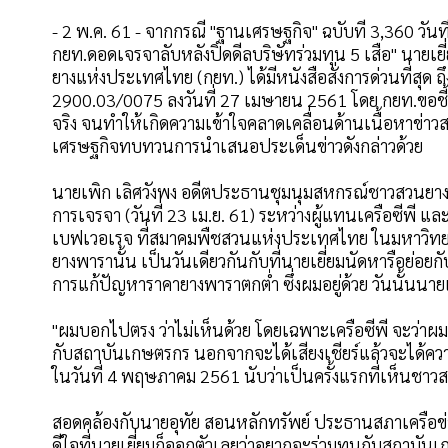
- 2 พ.ค. 61 - จากกรณี "ฐานเศรษฐกิจ" ฉบับที่ 3,360 วัน
กยท.ดอดเจรจาลับหลังปิดดีลบริษัทร่วมทุน 5 เสือ" นายเ
ยางแห่งประเทศไทย (กยท.) ได้มีหนังสือสั่งการด่วนที่สุด
2900.03/0075 ลงวันที่ 27 เมษายน 2561 โดย กยท.ขอชี้แ
จริง จนทำให้เกิดความเข้าใจคลาดเคลื่อนด้านเนื้อหาข่
เศรษฐกิจทบทวนการนำเสนอประเด็นข่าวดังกล่าวด้วย
นายเพิก เลิศวังพง อดีตประธานชุมนุมสหกรณ์ชาวสวนยางแ
การเจรจา (วันที่ 23 เม.ย. 61) ระหว่างผู้แทนเครือซีพี 
เบฟเวอเรจ ที่สมาคมพืชสวนแห่งประเทศไทย ในมหาวิทยาล
ยางพารานั้น เป็นวันเดียวกันกับที่นายเยี่ยมนัดหารือย
การแก้ปัญหาราคายางพาราตกต่ำ ซึ่งผมอยู่ด้วย วันนั้นนาย
"ผมบอกไปตรง ว่าไม่เห็นด้วย โดยเฉพาะเครือซีพี จะว่าผม
กับสถาบันเกษตรกร นอกจากจะได้เสียงเชียร์แล้วจะได้ความร่
ในวันที่ 4 พฤษภาคม 2561 นับว่าเป็นครั้งแรกที่เห็นชาวส
สอดคล้องกับนายอุทัย สอนหลักทรัพย์ ประธานสภาเครือข่
ดีใจที่นายเยี่ยมก็ออกตัวเลยว่าอยากจะร่วมทุนกับสถาบ