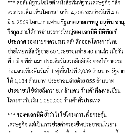
*** คอลัมน์ฐานโซไซตี หนังสือพิมพ์ฐานเศรษฐกิจ “ลึก
ตรงประเด็น เห็นโอกาส” ฉบับ 4,206 ระหว่างวันที่ 4-6
มิ.ย. 2569 โดย...กาแฟขม
รัฐบาลนายกฯหนู อนุทิน ชาญ
วีรกูล
ภายใต้การอำนวยการใหญ่ของ
เอกนิติ นิติทัณฑ์
ประภาศ
รองนายกฯควบรมว.คลัง คิกออฟโครงการไทย
ช่วยไทยพลัส รัฐช่วย 60 ประชาชนจ่าย 40 มาแล้ว เมื่อวัน
ที่ 1 มิ.ย.ที่ผ่านมา ประเดิมวันแรกคึกคักยิ่ง ยอดใช้จ่ายรวม
ก่อนจบเที่ยงคืนวันที่ 1 พุ่งขึ้นไปที่ 2,039 ล้านบาท รัฐจ่าย
ให้ 1,184 ล้านบาท ประชาชนจ่ายด้วย 855 ล้านบาท
ประชาชนใช้จ่ายถึงกว่า 8.7 ล้านคน ร้านค้าที่ลงทะเบียน
โครงการรับเงิน 1,050,000 ร้านค้าทั่วประเทศ
***
รองฯเอกนิติ
ยํ้าว่า ไม่ใช่โครงการเพื่อกระตุ้น
เศรษฐกิจ แต่เป็นการช่วยค่าครองชีพประชาชนในยาม