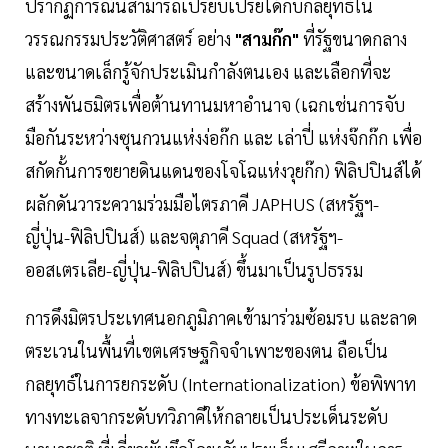
ปรากฏการณ์นี้สามารถเปรียบเปรยได้กับกลยุทธ์ใน
วรรณกรรมประวัติศาสตร์ อย่าง
"สามก๊ก"
ที่รัฐขนาดกลาง
และขนาดเล็กรู้จักประเมินกำลังตนเอง และเลือกที่จะ
สร้างพันธมิตรเพื่อต้านทานมหาอำนาจ (เฉกเช่นการจับ
มือกันระหว่างซุนกวนแห่งง่อก๊ก และ เล่าปี่ แห่งจ๊กก๊ก เพื่อ
สกัดกั้นการขยายดินแดนของโจโฉแห่งวุยก๊ก) ฟิลิปปินส์ได้
ผลักดันวาระความร่วมมือไตรภาคี JAPHUS (สหรัฐฯ-
ญี่ปุ่น-ฟิลิปปินส์) และจตุภาคี Squad (สหรัฐฯ-
ออสเตรเลีย-ญี่ปุ่น-ฟิลิปปินส์) ขึ้นมาเป็นรูปธรรม
การดึงมิตรประเทศนอกภูมิภาคเข้ามาร่วมซ้อมรบ และลาด
ตระเวนในพื้นที่เขตเศรษฐกิจจำเพาะของตน ถือเป็น
กลยุทธ์ในการยกระดับ (Internationalization) ข้อพิพาท
ทางทะเลจากระดับทวิภาคีให้กลายเป็นประเด็นระดับ