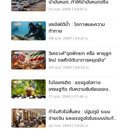
น้ำมันหมด...ทำให้น้ำมันหมดจริง
01 เม.ย. 2569 | 04:55 น.
เคเบิลใต้น้ำ : โอกาสและความ
ท้าทาย
08 เม.ย. 2569 | 06:21 น.
วิเคราะห์"จุดพักยก หรือ พายุลูก
ใหม่ กลศึกใต้เงาการหยุดยิง"
09 เม.ย. 2569 | 06:24 น.
ไบโอเครดิต : แรงจูงใจทาง
เศรษฐกิจ กับความซับซ้อนของ
ธรรมชาติ
17 เม.ย. 2569 | 07:46 น.
ทำไมคิวไม่สั้นลง : ปฐมภูมิ ระบบ
จ่ายเงิน และแรงจูงใจในระบบประกัน
สุขภาพ
22 เม.ย. 2569 | 04:32 น.