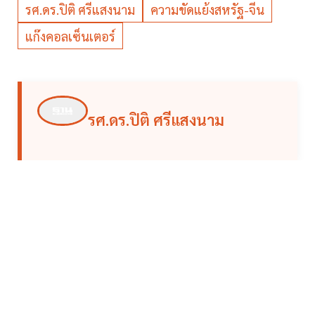
รศ.ดร.ปิติ ศรีแสงนาม
ความขัดแย้งสหรัฐ-จีน
แก๊งคอลเซ็นเตอร์
รศ.ดร.ปิติ ศรีแสงนาม