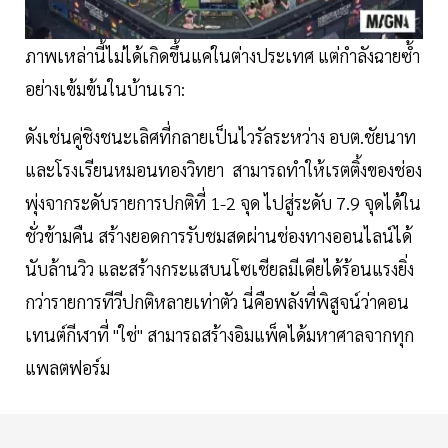
ภาพเหล่านี้ไม่ได้เกิดขึ้นแค่ในต่างประเทศ แต่กำลังฉายซ้ำ
อย่างเข้มข้นในบ้านเรา:
ดังเช่นคู่ชิงชนะเลิศที่กลายเป็นไวรัลระหว่าง อบต.ชัยนาท
และโรงเรียนหมอนทองวิทยา สามารถทำให้เรตติ้งของช่อง
พุ่งจากระดับรายการปกติที่ 1-2 จุด ไปสู่ระดับ 7.9 จุดได้ใน
ชั่วข้ามคืน สร้างยอดการรับชมสดผ่านช่องทางออนไลน์ได้
นับล้านวิว และสร้างกระแสบนโซเชียลมีเดียได้ร้อนแรงยิ่ง
กว่ารายการทีวีปกติหลายเท่าตัว นี่คือพลังที่พิสูจน์ว่าคอน
เทนต์กีฬาที่ "ใช่" สามารถสร้างอิมแพ็คได้มหาศาลจากทุก
แพลตฟอร์ม