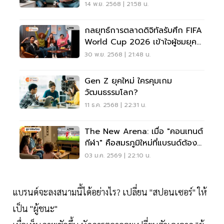
ใหม่เพื่อสร้างแบรนด์ให้ปัง (ตอน 1)
14 พ.ย. 2568 | 21:58 น.
กลยุทธ์การตลาดดิจิทัลรับศึก FIFA
World Cup 2026 เข้าใจผู้ชมยุค
ใหม่ เพื่อสร้างแบรนด์ให้ปัง (จบ)
30 พ.ย. 2568 | 21:48 น.
Gen Z ยุคใหม่ ใครคุมเกม
วัฒนธรรมโลก?
11 ธ.ค. 2568 | 22:31 น.
The New Arena: เมื่อ "คอนเทนต์
กีฬา" คือสมรภูมิใหม่ที่แบรนด์ต้อง
ชน
03 ม.ค. 2569 | 22:10 น.
แบรนด์จะลงสนามนี้ได้อย่างไร? เปลี่ยน "สปอนเซอร์" ให้
เป็น "ผู้ชนะ"