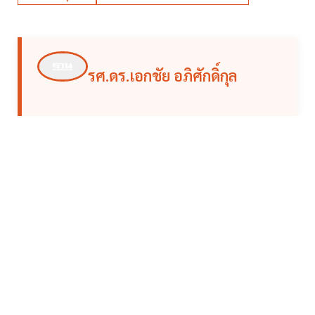
รศ.ดร.เอกชัย อภิศักดิ์กุล