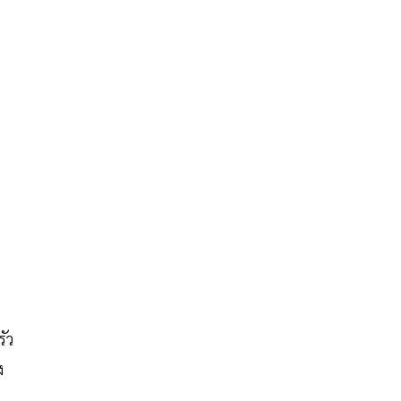
รัว
ง