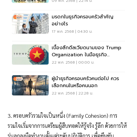
09 พ.ค. 2568 | 22:14 น.
มรดกในธุรกิจครอบครัวสำคัญ
อย่างไร
17 พ.ค. 2568 | 04:30 น.
เบื้องลึกดีลเวียดนามของ Trump
Organization ในมือธุรกิจ
ครอบครัว
22 พ.ค. 2568 | 00:00 น.
ผู้นำธุรกิจครอบครัวคนต่อไป ควร
เลือกคนในหรือคนนอก
22 พ.ค. 2568 | 22:28 น.
3. ครอบครัวรวมใจเป็นหนึ่ง (Family Cohesion) การ
รวมใจเริ่มจากการเตรียมผู้สืบทอดให้รู้จริง รู้ลึก ด้วยการให้
รุ่นลูกลงมือทำงานตั้งแต่ระดับปฏิบัติการ เพื่อซึมซับ