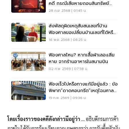
คดี กรณีเสียหายถอนสินทรัพย์
ดิจิทัลไม่ได้!!
28 ก.ย. 2568 | 01:45 น.
ส่งพัสดุผิดเหตุสับสนเลขที่บ้าน
ฟ้องศาลขอเปลี่ยนบ้านเลขที่ได้หรือ
ไม่?
16 พ.ย. 2568 | 06:25 น.
ฟ้องศาลไหน? หากเสื้อผ้าเลอะเสีย
หาย จากร้านอาหารในสนามบิน
02 ก.พ. 2569 | 07:58 น.
ฟ้องเร็วไปหรือทางแก้มีอยู่แล้ว : ข้อ
พิพาท“ดาดคอนกรีต”เหตุไฉนศาล
ไม่รับฟ้อง?
15 ก.พ. 2569 | 09:36 น.
โดยเรื่องราวของคดีดังกล่าวมีอยู่ว่า
... อธิบดีกรมการค้า
ภายในได้รับการร้องเรียนจากเกษตรกรว่า การรับซื้อหัวมัน