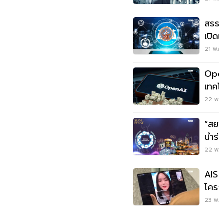
สรร
เปิ
พร้
21 พ.
Ope
เทค
IP
22 พ.
“สย
นำร
Ser
22 พ.
AIS
โคร
Cal
23 พ.