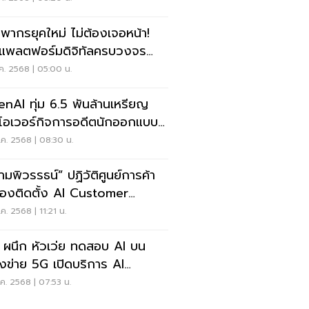
พากรยุคใหม่ ไม่ต้องเจอหน้า!
ดแพลตฟอร์มดิจิทัลครบวงจร
อม AI จับเลี่ยงภาษี
ค. 2568 | 05:00 น.
nAI ทุ่ม 6.5 พันล้านเหรียญ
โอเวอร์กิจการอดีตนักออกแบบ
hone
ค. 2568 | 08:30 น.
ามพิวรรธน์” ปฏิวัติศูนย์การค้า
่องติดตั้ง AI Customer
vice Kiosk
ค. 2568 | 11:21 น.
 ผนึก หัวเว่ย ทดสอบ AI บน
งข่าย 5G เปิดบริการ AI
ling
ค. 2568 | 07:53 น.