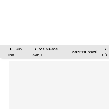
หน้า
การเงิน-การ
อสังหาริมทรัพย์
แรก
ลงทุน
นโย