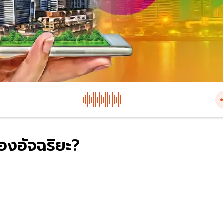
ืองอัจฉริยะ?