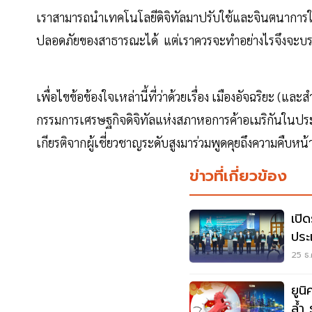
เราสามารถนำเทคโนโลยีดิจิทัลมาปรับใช้และจินตนาการให
ปลอดภัยของสาธารณะได้ แต่เราควรจะทำอย่างไรจึงจะบรรล
เพื่อไขข้อข้องใจเหล่านี้ที่ว่าด้วยเรื่อง เมืองอัจฉริยะ (และส
กรรมการเศรษฐกิจดิจิทัลแห่งสภาหอการค้าอเมริกันในประเ
เกียรติจากผู้เชี่ยวชาญระดับสูงมาร่วมพูดคุยถึงความคืบหน้
ข่าวที่เกี่ยวข้อง
เปิด
ประ
25 ธ.
ยูน
ล้ำ