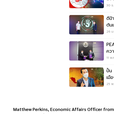
30 ธ.
ดีป้
ต้น
27 
26 ม.
PEA
ควา
เมื
11 พ.
จัง
ปั้น
เมื
25 พ.
Matthew Perkins, Economic Affairs Officer fro