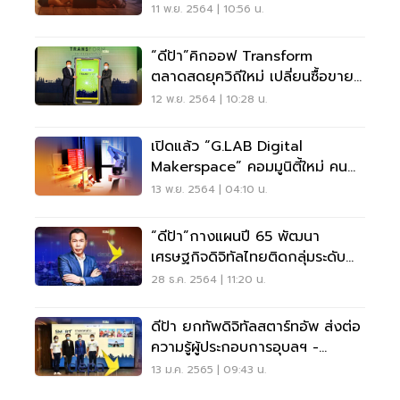
11 พ.ย. 2564 | 10:56 น.
“ดีป้า”คิกออฟ Transform
ตลาดสดยุควิถีใหม่ เปลี่ยนซื้อขายสู่
ออนไลน์
12 พ.ย. 2564 | 10:28 น.
เปิดแล้ว “G.LAB Digital
Makerspace” คอมมูนิตี้ใหม่ คน
ดิจิทัล
13 พ.ย. 2564 | 04:10 น.
“ดีป้า”กางแผนปี 65 พัฒนา
เศรษฐกิจดิจิทัลไทยติดกลุ่มระดับ
โลก
28 ธ.ค. 2564 | 11:20 น.
ดีป้า ยกทัพดิจิทัลสตาร์ทอัพ ส่งต่อ
ความรู้ผู้ประกอบการอุบลฯ -
สงขลา
13 ม.ค. 2565 | 09:43 น.