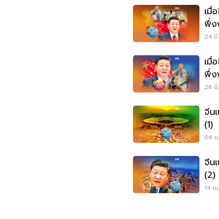
เมื
พึ่
24 มี
เมื
พึ่
26 มี
จีน
(1)
06 เม
จีน
(2)
14 เม