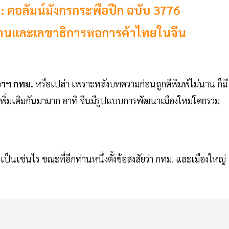
 : คอลัมน์มังกรกระพือปีก ฉบับ 3776
ะธานและเลขาธิการหอการค้าไทยในจีน
้ว่าฯ กทม.
หรือเปล่า เพราะหลังบทความก่อนถูกตีพิมพ์ไม่นาน ก็มี
ิ่มเติมกันมามาก อาทิ จีนมีรูปแบบการพัฒนาเมืองใหม่โดยรวม
ะเป็นเช่นไร ขณะที่อีกท่านหนึ่งตั้งข้อสงสัยว่า กทม. และเมืองใหญ่