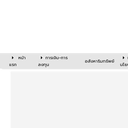
หน้า
การเงิน-การ
อสังหาริมทรัพย์
แรก
ลงทุน
นโย