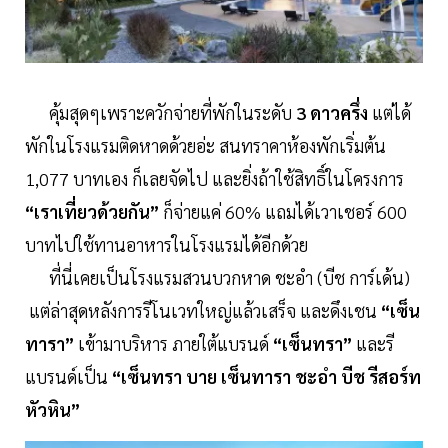
คุ้มสุดๆเพราะควักจ่ายที่พักในระดับ
3 ดาวครึ่ง
แต่ได้
พักในโรงแรมติดหาดด้วยอ่ะ สนทราคาห้องพักเริ่มต้น
1,077 บาทเอง ก็เลยจัดไป และยิ่งถ้าใช้สิทธิ์ในโครงการ
“เราเที่ยวด้วยกัน”
ก็จ่ายแค่ 60% แถมได้เวาเชอร์ 600
บาทไปใช้ทานอาหารในโรงแรมได้อีกด้วย
ที่นี่เคยเป็นโรงแรมสวนบวกหาด ชะอำ (บีช การ์เด้น)
แต่ล่าสุดหลังการรีโนเวทใหญ่แล้วเสร็จ และดึงเชน
“เซ็น
ทารา”
เข้ามาบริหาร ภายใต้แบรนด์
“เซ็นทรา”
และรี
แบรนด์เป็น
“เซ็นทรา บาย เซ็นทารา ชะอำ บีช รีสอร์ท
หัวหิน”