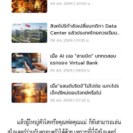
06 ส.ค. 2569 | 20:30 น.
สิงคโปร์กำลังเปลี่ยนกติกา Data
Center แล้วประเทศไทยควรเรียนรู้
อะไร?
06 ส.ค. 2569 | 01:35 น.
เมื่อ AI เจอ "สายบิด" บททดสอบ
แรกของ Virtual Bank
05 ส.ค. 2569 | 08:03 น.
เมื่อ“แลนด์บริดจ์”ไม่ไปต่อ เมกะโปร
เจ็กต์ใหม่ตอบโจทย์หรือไม่
05 ส.ค. 2569 | 07:25 น.
แล้วผู้ใหญ่ตัวโตหรือคุณพ่อคุณแม่ ก็ยังสามารถเล่น
สไลเดอร์ร่วมกับครอบครัวได้ด้วย เพราะที่นี่มีสไลเดอร์