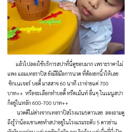
แล้วไปลองใช้บริการสปาที่นี่ดูชอบมาก เพราะราคาไม่
แพง แถมเทอราปิส ยังมีฝีมือการนวด ที่ต้องยกนิ้วให้เลย
ซิกเนเจอร์ บอดี้ มาสสาจ 60 นาที เราจ่ายแค่ 700
บาท++ หรือจะเลือกทำบอดี้ ทรีตเม้นท์ อื่นๆ ในเมนูสปา
ก็อยู่ในหลัก 600-700 บาท++
นวดดีไม่ต่างจากเทอราปิสโรงแรม5ดาวเลย ลองถามดู
ถึงรู้ว่าน้องเขาเคยทำสปาอยู่ในโรงแรมระดับ 5 ดาวย่าน
หัวหินมาก่อน แต่เจอพิษโควิด ถูกเลิกจ้าง แต่เมื่อที่นี่เปิด