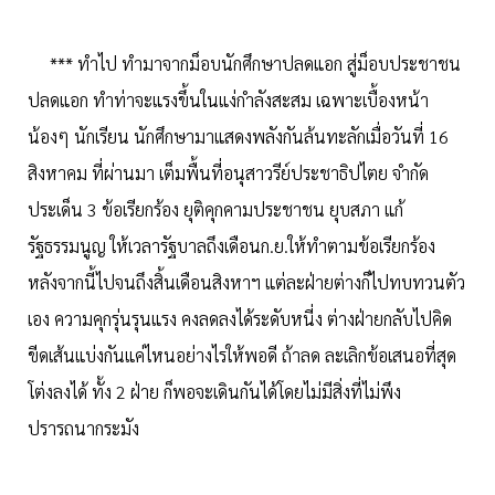
*** ทำไป ทำมาจากม็อบนักศึกษาปลดแอก สู่ม็อบประชาชน
ปลดแอก ทำท่าจะแรงขึ้นในแง่กำลังสะสม เฉพาะเบื้องหน้า
น้องๆ นักเรียน นักศึกษามาแสดงพลังกันล้นทะลักเมื่อวันที่ 16
สิงหาคม ที่ผ่านมา เต็มพื้นที่อนุสาวรีย์ประชาธิปไตย จำกัด
ประเด็น 3 ข้อเรียกร้อง ยุติคุกคามประชาชน ยุบสภา แก้
รัฐธรรมนูญ ให้เวลารัฐบาลถึงเดือนก.ย.ให้ทำตามข้อเรียกร้อง
หลังจากนี้ไปจนถึงสิ้นเดือนสิงหาฯ แต่ละฝ่ายต่างก็ไปทบทวนตัว
เอง ความคุกรุ่นรุนแรง คงลดลงได้ระดับหนี่ง ต่างฝ่ายกลับไปคิด
ขีดเส้นแบ่งกันแค่ไหนอย่างไรให้พอดี ถ้าลด ละเลิกข้อเสนอที่สุด
โต่งลงได้ ทั้ง 2 ฝ่าย ก็พอจะเดินกันได้โดยไม่มีสิ่งที่ไม่พึง
ปรารถนากระมัง