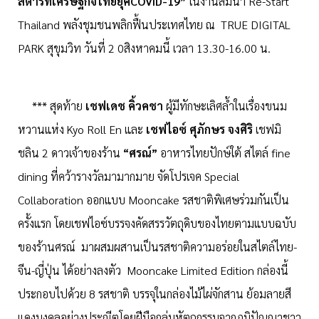
สตาร์ทเศรษฐกิจไทยยุค
COVID
-
19
”
ในงานสัมนา Re-Start
Thailand พลังชุมชนพลิกฟื้นประเทศไทย ณ TRUE DIGITAL
PARK สุขุมวิท วันที่ 2 0สิงหาคมนี้ เวลา 13.30-16.00 น.
*** สุดท้าย
เชฟเดช คิ้วคชา
ผู้มีทักษะเลิศล้ำในเรื่องขนม
หวานแห่ง Kyo Roll En และ
เชฟไอซ์ ศุภักษร จงศิริ
เชฟมิ
ชลิน 2 ดาวเจ้าของร้าน
“
ศรณ์
”
อาหารไทยปักษ์ใต้ สไตล์ fine
dining ที่คว้ารางวัลมามากมาย จัดโปรเจค Special
Collaboration ออกแบบ Mooncake รสชาติพิเศษร่วมกันเป็น
ครั้งแรก โดยเชฟไอซ์บรรจงคัดสรรวัตถุดิบของไทยตามแบบฉบับ
ของร้านศรณ์ มาผสมผสานเป็นรสชาติความอร่อยในสไตล์ไทย-
จีน-ญี่ปุ่น ได้อย่างลงตัว Mooncake Limited Edition กล่องนี้
ประกอบไปด้วย 8 รสชาติ บรรจุในกล่องไม้ไผ่จักสาน ย้อมลายสี
แดงมงคลอย่างประณีตโดยฝีมือกลุ่มหัตถกรรมจากภูมิปัญญาชาว