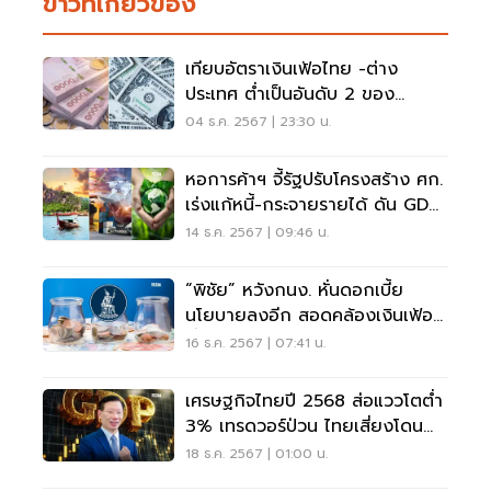
ข่าวที่เกี่ยวข้อง
เทียบอัตราเงินเฟ้อไทย -ต่าง
ประเทศ ต่ำเป็นอันดับ 2 ของ
อาเซียน
04 ธ.ค. 2567 | 23:30 น.
หอการค้าฯ จี้รัฐปรับโครงสร้าง ศก.
เร่งแก้หนี้-กระจายรายได้ ดัน GDP
โต 5% ต่อปี
14 ธ.ค. 2567 | 09:46 น.
“พิชัย” หวังกนง. หั่นดอกเบี้ย
นโยบายลงอีก สอดคล้องเงินเฟ้อ
ต่ำ
16 ธ.ค. 2567 | 07:41 น.
เศรษฐกิจไทยปี 2568 ส่อแววโตต่ำ
3% เทรดวอร์ป่วน ไทยเสี่ยงโดน
หางเลขทรัมป์ 2.0
18 ธ.ค. 2567 | 01:00 น.