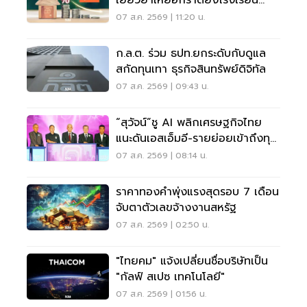
เยียวยาเหยื่อกราดยิงโรงเรียน
จ.นนทบุรี
07 ส.ค. 2569 | 11:20 น.
ก.ล.ต. ร่วม ธปท.ยกระดับกับดูแล
สกัดทุนเทา ธุรกิจสินทรัพย์ดิจิทัล
07 ส.ค. 2569 | 09:43 น.
“สุวัจน์”ชู AI พลิกเศรษฐกิจไทย
แนะดันเอสเอ็มอี-รายย่อยเข้าถึงทุน
ฝ่าวิกฤต
07 ส.ค. 2569 | 08:14 น.
ราคาทองคำพุ่งแรงสุดรอบ 7 เดือน
จับตาตัวเลขจ้างงานสหรัฐ
07 ส.ค. 2569 | 02:50 น.
"ไทยคม" แจ้งเปลี่ยนชื่อบริษัทเป็น
"กัลฟ์ สเปซ เทคโนโลยี"
07 ส.ค. 2569 | 01:56 น.