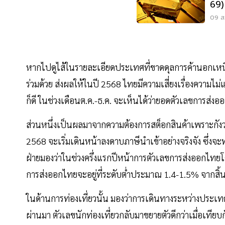
69) 
ลง
09 ส.
หากไปดูไส้ในรายละเอียดประเทศที่ขาดดุลการค้านอกเหน
ร่วมด้วย ส่งผลให้ในปี 2568 ไทยมีความเสี่ยงเรื่องความ
ก็ดี ในช่วงเดือนต.ค.-ธ.ค. จะเห็นได้ว่ายอดตัวเลขการส่งอ
ส่วนหนึ่งเป็นผลมาจากความต้องการสต็อกสินค้าเพราะกังวล
2568 จะเริ่มเดินหน้าลงดาบภาษีนำเข้าอย่างจริงจัง ซึ่งจะท
ฝ่ายมองว่าในช่วงครึ่งแรกปีหน้าการตัวเลขการส่งออกไท
การส่งออกไทยจะอยู่ที่ระดับต่ำประมาณ 1.4-1.5% จากสิ้นป
ในด้านการท่องเที่ยวนั้น มองว่าการเดินทางระหว่างประเทศยัง
ผ่านมา ตัวเลขนักท่องเที่ยวกลับมาขยายตัวดีกว่าเมื่อเทีย