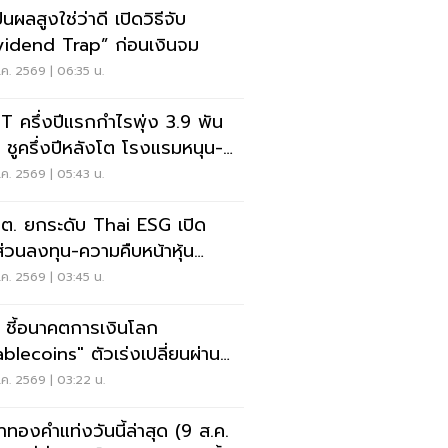
ปันผลสูงใช่ว่าดี เปิดวิธีจับ
vidend Trap” ก่อนเงินจม
ค. 2569 | 06:35 น.
T ครึ่งปีแรกกำไรพุ่ง 3.9 พัน
น ชูครึ่งปีหลังโต โรงแรมหนุน-
ลดภาระหนี้
ค. 2569 | 05:43 น.
.ต. ยกระดับ Thai ESG เปิด
ส่วนลงทุน-ความคืบหน้าหุ้น
MP+
ค. 2569 | 03:45 น.
 ชี้อนาคตการเงินโลก
ablecoins" ตัวเร่งเปลี่ยนผ่าน
บชำระเงิน
ค. 2569 | 03:22 น.
าทองคำแท่งวันนี้ล่าสุด (9 ส.ค.