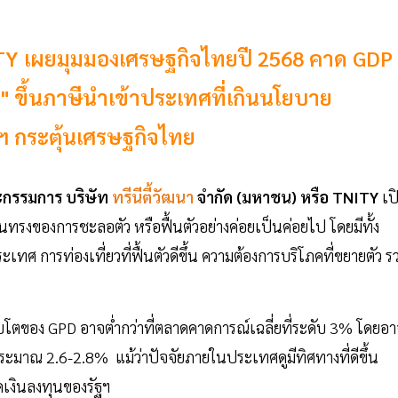
TNITY เผยมุมมองเศรษฐกิจไทยปี 2568 คาด GDP
์" ขึ้นภาษีนำเข้าประเทศที่เกินนโยบาย
ฯ กระตุ้นเศรษฐกิจไทย
ละกรรมการ บริษัท
ทรีนีตี้วัฒนา
จำกัด (มหาชน) หรือ TNITY
เป
นทรงของการชะลอตัว หรือฟื้นตัวอย่างค่อยเป็นค่อยไป โดยมีทั้ง
ศ การท่องเที่ยวที่ฟื้นตัวดีขึ้น ความต้องการบริโภคที่ขยายตัว ร
บโตของ GPD อาจต่ำกว่าที่ตลาดคาดการณ์เฉลี่ยที่ระดับ 3% โดยอ
วงประมาณ 2.6-2.8% แม้ว่าปัจจัยภายในประเทศดูมีทิศทางที่ดีขึ้น
เงินลงทุนของรัฐฯ