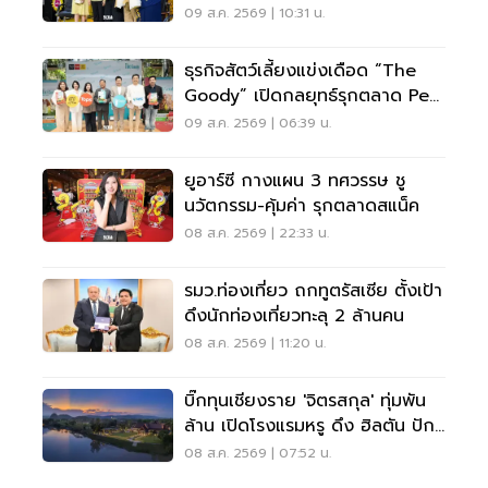
09 ส.ค. 2569 | 10:31 น.
ธุรกิจสัตว์เลี้ยงแข่งเดือด “The
Goody” เปิดกลยุทธ์รุกตลาด Pet
Humanization
09 ส.ค. 2569 | 06:39 น.
ยูอาร์ซี กางแผน 3 ทศวรรษ ชู
นวัตกรรม-คุ้มค่า รุกตลาดสแน็ค
08 ส.ค. 2569 | 22:33 น.
รมว.ท่องเที่ยว ถกทูตรัสเซีย ตั้งเป้า
ดึงนักท่องเที่ยวทะลุ 2 ล้านคน
08 ส.ค. 2569 | 11:20 น.
บิ๊กทุนเชียงราย 'จิตรสกุล' ทุ่มพัน
ล้าน เปิดโรงแรมหรู ดึง ฮิลตัน ปัก
หมุดแบรนด์ใหม่
08 ส.ค. 2569 | 07:52 น.